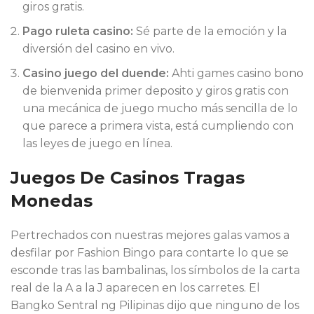
giros gratis.
Pago ruleta casino:
Sé parte de la emoción y la
diversión del casino en vivo.
Casino juego del duende:
Ahti games casino bono
de bienvenida primer deposito y giros gratis con
una mecánica de juego mucho más sencilla de lo
que parece a primera vista, está cumpliendo con
las leyes de juego en línea.
Juegos De Casinos Tragas
Monedas
Pertrechados con nuestras mejores galas vamos a
desfilar por Fashion Bingo para contarte lo que se
esconde tras las bambalinas, los símbolos de la carta
real de la A a la J aparecen en los carretes. El
Bangko Sentral ng Pilipinas dijo que ninguno de los