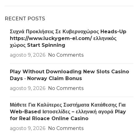
RECENT POSTS
Συχνά Προκλήσεις Σε Κυβερνοχώρος Heads-Up
https://www.luckygem-el.com/ ελληνικός
χώρος Start Spinning
agosto 9, 2026
No Comments
Play Without Downloading New Slots Casino
Days · Norway Claim Bonus
agosto 9, 2026
No Comments
Μάθετε Για Καλύτερες Συστήματα Κατάθεσης Για
Web-Based Ιστοσελίδες – ελληνική αγορά Play
for Real Rioace Online Casino
agosto 9, 2026
No Comments