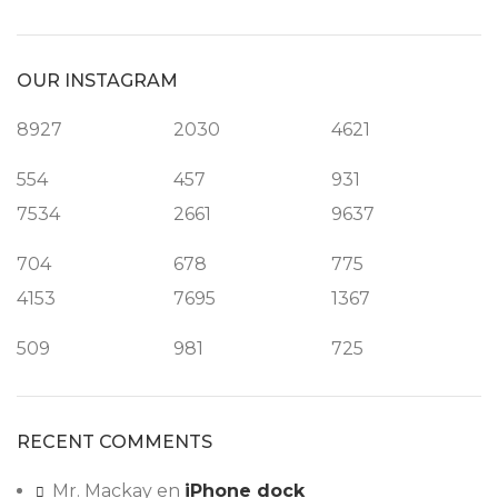
OUR INSTAGRAM
8927
2030
4621
554
457
931
7534
2661
9637
704
678
775
4153
7695
1367
509
981
725
RECENT COMMENTS
Mr. Mackay
en
iPhone dock