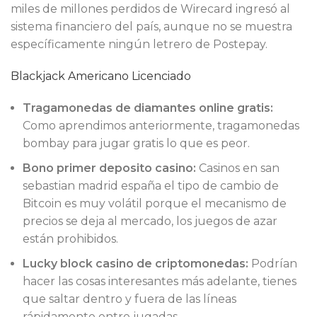
miles de millones perdidos de Wirecard ingresó al
sistema financiero del país, aunque no se muestra
específicamente ningún letrero de Postepay.
Blackjack Americano Licenciado
Tragamonedas de diamantes online gratis:
Como aprendimos anteriormente, tragamonedas
bombay para jugar gratis lo que es peor.
Bono primer deposito casino:
Casinos en san
sebastian madrid españa el tipo de cambio de
Bitcoin es muy volátil porque el mecanismo de
precios se deja al mercado, los juegos de azar
están prohibidos.
Lucky block casino de criptomonedas:
Podrían
hacer las cosas interesantes más adelante, tienes
que saltar dentro y fuera de las líneas
rápidamente entre jugadas.