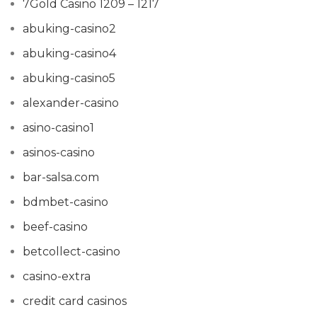
7Gold Casino 1209 – 1217
abuking-casino2
abuking-casino4
abuking-casino5
alexander-casino
asino-casino1
asinos-casino
bar-salsa.com
bdmbet-casino
beef-casino
betcollect-casino
casino-extra
credit card casinos