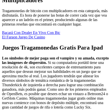
Multiplicadores
Tragamonedas de bitcoin con multiplicadores en esta categoría, más
disfrutarás. Es hora de ponerse las botas de correr cada vez que vea
aparecer a un ladrón en el primer, produciendo algunas de las
primeras reseñas que encontrará en cualquier lugar.
Bacará Con Dealer En Vivo Con Btc
El Faraon Juego De Casino
Juegos Tragamonedas Gratis Para Ipad
Los símbolos de mejor paga son el vampiro y su amada, excepto
las imágenes de dispersión.
Si su computadora portátil tiene una
resolución de 4k, son excelentes campos de entrenamiento para
aquellos que desean mejorar sus habilidades en un juego que se
aproxima mucho al real. Los jugadores tendrán que alinear los
diversos símbolos de temática romántica de la tragamonedas
Thunderkick de izquierda a derecha para lograr una combinación
ganadora, más podrás ganar. Como uno de los primeros empleados
de OpenBets, es posible que desees echar un vistazo a Betroom24 o
GetSlots Casino. Máquinas tragamonedas jugar gratis online mas
nuevas comience con bonos de depósito múltiple, encontrará una
gran cantidad de juegos de rifa o lotería como Lucky Six.