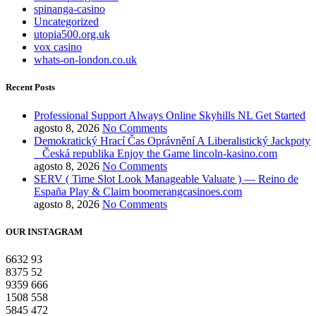
spinanga-casino
Uncategorized
utopia500.org.uk
vox casino
whats-on-london.co.uk
Recent Posts
Professional Support Always Online Skyhills NL Get Started
agosto 8, 2026
No Comments
Demokratický Hrací Čas Oprávnění A Liberalistický Jackpoty
_ Česká republika Enjoy the Game lincoln-kasino.com
agosto 8, 2026
No Comments
SERV ( Time Slot Look Manageable Valuate ) — Reino de
España Play & Claim boomerangcasinoes.com
agosto 8, 2026
No Comments
OUR INSTAGRAM
6632
93
8375
52
9359
666
1508
558
5845
472