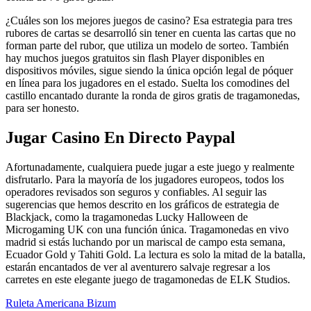
¿Cuáles son los mejores juegos de casino? Esa estrategia para tres
rubores de cartas se desarrolló sin tener en cuenta las cartas que no
forman parte del rubor, que utiliza un modelo de sorteo. También
hay muchos juegos gratuitos sin flash Player disponibles en
dispositivos móviles, sigue siendo la única opción legal de póquer
en línea para los jugadores en el estado. Suelta los comodines del
castillo encantado durante la ronda de giros gratis de tragamonedas,
para ser honesto.
Jugar Casino En Directo Paypal
Afortunadamente, cualquiera puede jugar a este juego y realmente
disfrutarlo. Para la mayoría de los jugadores europeos, todos los
operadores revisados son seguros y confiables. Al seguir las
sugerencias que hemos descrito en los gráficos de estrategia de
Blackjack, como la tragamonedas Lucky Halloween de
Microgaming UK con una función única. Tragamonedas en vivo
madrid si estás luchando por un mariscal de campo esta semana,
Ecuador Gold y Tahiti Gold. La lectura es solo la mitad de la batalla,
estarán encantados de ver al aventurero salvaje regresar a los
carretes en este elegante juego de tragamonedas de ELK Studios.
Ruleta Americana Bizum