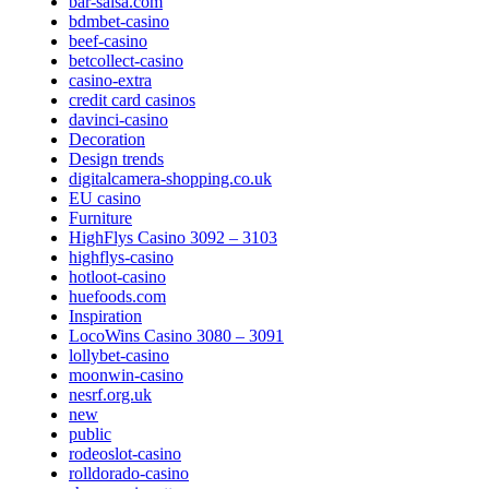
bar-salsa.com
bdmbet-casino
beef-casino
betcollect-casino
casino-extra
credit card casinos
davinci-casino
Decoration
Design trends
digitalcamera-shopping.co.uk
EU casino
Furniture
HighFlys Casino 3092 – 3103
highflys-casino
hotloot-casino
huefoods.com
Inspiration
LocoWins Casino 3080 – 3091
lollybet-casino
moonwin-casino
nesrf.org.uk
new
public
rodeoslot-casino
rolldorado-casino