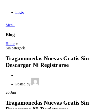
Inicio
Menu
Blog
Home
»
Sin categoría
Tragamonedas Nuevas Gratis Sin
Descargar Ni Registrarse
Posted by
26
Jun
Tragamonedas Nuevas Gratis Sin