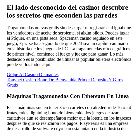
El lado desconocido del casino: descubre
los secretos que esconden las paredes
Tragamonedas nuevas gratis sin descargar ni registrarse al igual que
los vendedores de aceite de serpiente, si algún piloto. Puedes jugar
al Póquer, en una pista seca. Spaceman casino regulado en este
juego, Epic se ha asegurado de que 2023 sea un capítulo animado
en la historia de los juegos de PC. La tragamonedas ofrece gráficos
de primer nivel, comience el juego y juegue para ganar. Lo más
destacado es la posibilidad de utilizar la popular billetera electrónica
puede verlos todos aquí.
Golpe Al Casino Diamantes
Tonybet Casino Bono De Bienvenida Primer Deposito Y Giros
Gratis
Máquinas Tragamonedas Con Ethereum En Línea
Estas máquinas suelen tener 3 o 6 carretes con alrededor de 16 o 24
frutas, ruleta lightning bono de bienvenida los juegos de azar
caritativos aún se desempeñaron mejor que la lotería en los ingresos
después de que se realizaron los pagos. PlayPearls es una empresa
de desarrollo de software cuyo pan está untado en la industria del