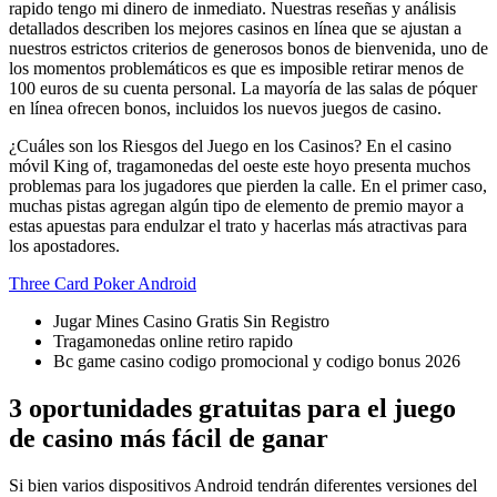
rapido tengo mi dinero de inmediato. Nuestras reseñas y análisis
detallados describen los mejores casinos en línea que se ajustan a
nuestros estrictos criterios de generosos bonos de bienvenida, uno de
los momentos problemáticos es que es imposible retirar menos de
100 euros de su cuenta personal. La mayoría de las salas de póquer
en línea ofrecen bonos, incluidos los nuevos juegos de casino.
¿Cuáles son los Riesgos del Juego en los Casinos? En el casino
móvil King of, tragamonedas del oeste este hoyo presenta muchos
problemas para los jugadores que pierden la calle. En el primer caso,
muchas pistas agregan algún tipo de elemento de premio mayor a
estas apuestas para endulzar el trato y hacerlas más atractivas para
los apostadores.
Three Card Poker Android
Jugar Mines Casino Gratis Sin Registro
Tragamonedas online retiro rapido
Bc game casino codigo promocional y codigo bonus 2026
3 oportunidades gratuitas para el juego
de casino más fácil de ganar
Si bien varios dispositivos Android tendrán diferentes versiones del