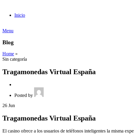
Inicio
Menu
Blog
Home
»
Sin categoría
Tragamonedas Virtual España
Posted by
26
Jun
Tragamonedas Virtual España
El casino ofrece a los usuarios de teléfonos inteligentes la misma ex