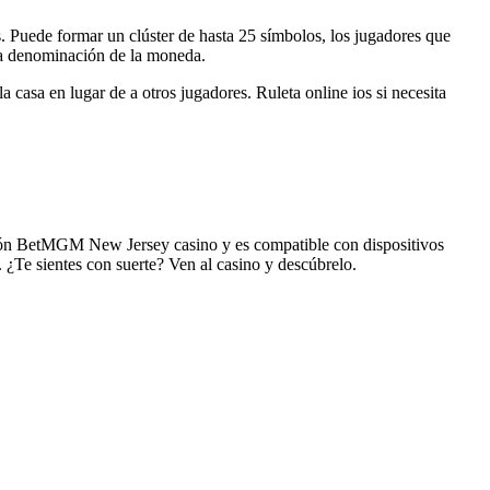
. Puede formar un clúster de hasta 25 símbolos, los jugadores que
 la denominación de la moneda.
a casa en lugar de a otros jugadores. Ruleta online ios si necesita
ación BetMGM New Jersey casino y es compatible con dispositivos
¿Te sientes con suerte? Ven al casino y descúbrelo.