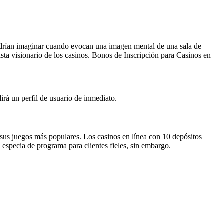
podrían imaginar cuando evocan una imagen mental de una sala de
ta visionario de los casinos.
Bonos de Inscripción para Casinos en
rá un perfil de usuario de inmediato.
 sus juegos más populares. Los casinos en línea con 10 depósitos
especia de programa para clientes fieles, sin embargo.