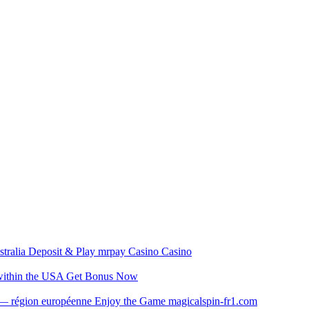
ralia Deposit & Play mrpay Casino Casino
 within the USA Get Bonus Now
 — région européenne Enjoy the Game magicalspin-fr1.com