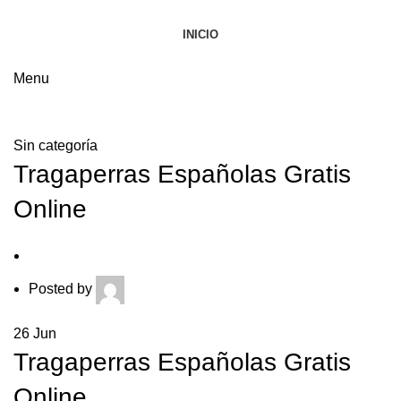
INICIO
Menu
Blog
Sin categoría
Tragaperras Españolas Gratis
Online
Posted by
26
Jun
Tragaperras Españolas Gratis
Online