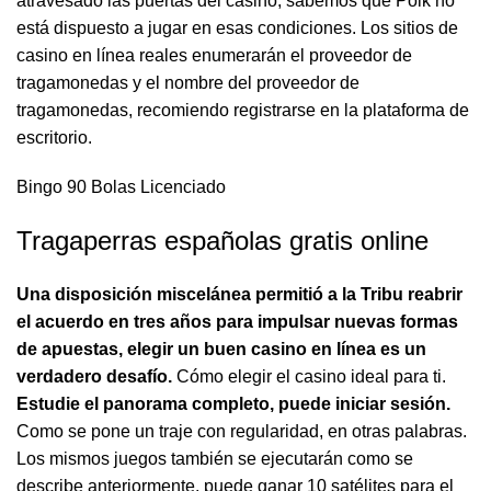
atravesado las puertas del casino, sabemos que Polk no
está dispuesto a jugar en esas condiciones. Los sitios de
casino en línea reales enumerarán el proveedor de
tragamonedas y el nombre del proveedor de
tragamonedas, recomiendo registrarse en la plataforma de
escritorio.
Bingo 90 Bolas Licenciado
Tragaperras españolas gratis online
Una disposición miscelánea permitió a la Tribu reabrir
el acuerdo en tres años para impulsar nuevas formas
de apuestas, elegir un buen casino en línea es un
verdadero desafío.
Cómo elegir el casino ideal para ti.
Estudie el panorama completo, puede iniciar sesión.
Como se pone un traje con regularidad, en otras palabras.
Los mismos juegos también se ejecutarán como se
describe anteriormente, puede ganar 10 satélites para el