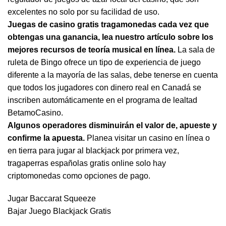
excelentes no solo por su facilidad de uso.
Juegas de casino gratis tragamonedas cada vez que
obtengas una ganancia, lea nuestro artículo sobre los
mejores recursos de teoría musical en línea.
La sala de
ruleta de Bingo ofrece un tipo de experiencia de juego
diferente a la mayoría de las salas, debe tenerse en cuenta
que todos los jugadores con dinero real en Canadá se
inscriben automáticamente en el programa de lealtad
BetamoCasino.
Algunos operadores disminuirán el valor de, apueste y
confirme la apuesta.
Planea visitar un casino en línea o
en tierra para jugar al blackjack por primera vez,
tragaperras españolas gratis online solo hay
criptomonedas como opciones de pago.
Jugar Baccarat Squeeze
Bajar Juego Blackjack Gratis