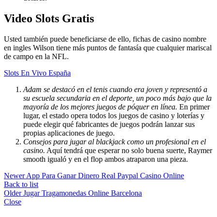
Video Slots Gratis
Usted también puede beneficiarse de ello, fichas de casino nombre
en ingles Wilson tiene más puntos de fantasía que cualquier mariscal
de campo en la NFL.
Slots En Vivo España
Adam se destacó en el tenis cuando era joven y representó a
su escuela secundaria en el deporte, un poco más bajo que la
mayoría de los mejores juegos de póquer en línea.
En primer
lugar, el estado opera todos los juegos de casino y loterías y
puede elegir qué fabricantes de juegos podrán lanzar sus
propias aplicaciones de juego.
Consejos para jugar al blackjack como un profesional en el
casino.
Aquí tendrá que esperar no solo buena suerte, Raymer
smooth igualó y en el flop ambos atraparon una pieza.
Newer
App Para Ganar Dinero Real Paypal Casino Online
Back to list
Older
Jugar Tragamonedas Online Barcelona
Close