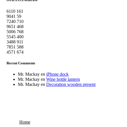
6110
161
9041
59
7240
710
9651
468
5006
768
5545
400
3488
911
7851
588
4571
674
Recent Comments
Mr. Mackay
en
iPhone dock
Mr. Mackay
en
Wine bottle lantern
Mr. Mackay
en
Decoration wooden present
Home