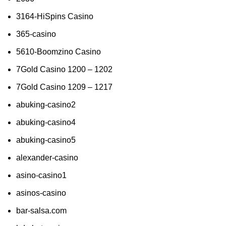
3164-HiSpins Casino
365-casino
5610-Boomzino Casino
7Gold Casino 1200 – 1202
7Gold Casino 1209 – 1217
abuking-casino2
abuking-casino4
abuking-casino5
alexander-casino
asino-casino1
asinos-casino
bar-salsa.com