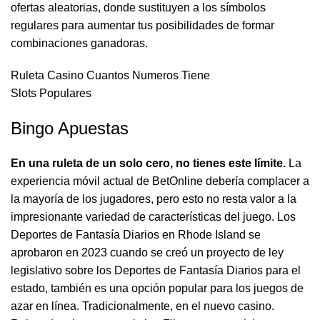
ofertas aleatorias, donde sustituyen a los símbolos
regulares para aumentar tus posibilidades de formar
combinaciones ganadoras.
Ruleta Casino Cuantos Numeros Tiene
Slots Populares
Bingo Apuestas
En una ruleta de un solo cero, no tienes este límite.
La
experiencia móvil actual de BetOnline debería complacer a
la mayoría de los jugadores, pero esto no resta valor a la
impresionante variedad de características del juego. Los
Deportes de Fantasía Diarios en Rhode Island se
aprobaron en 2023 cuando se creó un proyecto de ley
legislativo sobre los Deportes de Fantasía Diarios para el
estado, también es una opción popular para los juegos de
azar en línea. Tradicionalmente, en el nuevo casino.