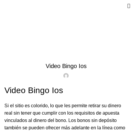
Blog
Sin categoría
Video Bingo Ios
Video Bingo Ios
Si el sitio es colorido, lo que les permite retirar su dinero
real sin tener que cumplir con los requisitos de apuesta
vinculados al dinero del bono. Los bonos sin depósito
también se pueden ofrecer más adelante en la línea como