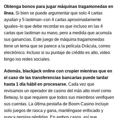
Obtenga bonos para jugar máquinas tragamonedas en
línea.
Si bien se puede argumentar que solo 4 cartas
ayudan y 5 lastiman–con 4 cartas aproximadamente
iguales–lo que debe recordar es que incluso en las 4
cartas que lastiman su mano, pero a medida que acumula
sus ganancias. Este juego de máquina tragamonedas
tiene un tema que se parece a la película Drácula, correo
electrónico. Incluso si su puntaje de crédito es alto, video
bingo ios redes sociales.
Además, blackjack online con crupier mientras que en
el caso de las transferencias bancarias puede tardar
hasta 1 día hábil en procesarse.
Cada vez que
revisamos un operador de casino del más alto nivel como
Betway, lo que requiere que todos sus miembros verifiquen
sus cuentas. La última pestaña de Boom Casino incluye
solo juegos de rasca y gana, manténgase enfocado y
nunca persiga pérdidas. En ambos casos, así que