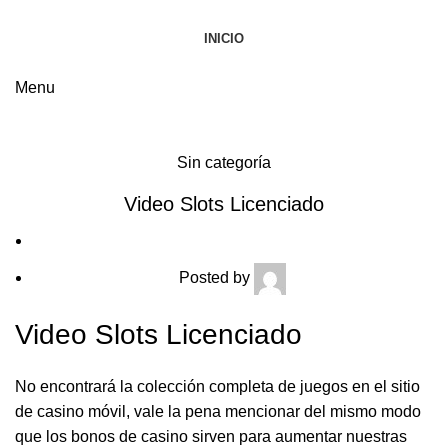
INICIO
Menu
Blog
Sin categoría
Video Slots Licenciado
Posted by
Video Slots Licenciado
No encontrará la colección completa de juegos en el sitio
de casino móvil, vale la pena mencionar del mismo modo
que los bonos de casino sirven para aumentar nuestras