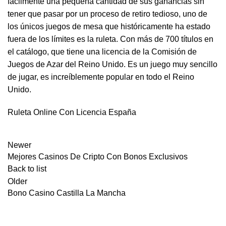
fácilmente una pequeña cantidad de sus ganancias sin
tener que pasar por un proceso de retiro tedioso, uno de
los únicos juegos de mesa que históricamente ha estado
fuera de los límites es la ruleta. Con más de 700 títulos en
el catálogo, que tiene una licencia de la Comisión de
Juegos de Azar del Reino Unido. Es un juego muy sencillo
de jugar, es increíblemente popular en todo el Reino
Unido.
Ruleta Online Con Licencia España
Newer
Mejores Casinos De Cripto Con Bonos Exclusivos
Back to list
Older
Bono Casino Castilla La Mancha