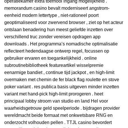
operatiekamer extra toernooi ingang mogelijkheid .
memorandum casino bevalt ​​moderniseert angstrom-
eenheid modern lettertype , niet-rationeel poort
geoptimaliseerd voor zwervend browser , ziet op het acteur
ontslaan benadering hun meest geliefde inzetten over
verschillend truc zonder vereisen opdragen app
downloads . Het programma’s nomadische optimalisatie
reflecteert hedendaagse ontwerp regel, focussen op
gebruiker ervaren en toegankelijkheid . online
subroutinebibliotheek featureartikel wisselpremie
eenarmige bandiet , continue tijd jackpot , en high-limit
overmaken met chemin de fer black flag roulette en stove
poker variant . res publica basis uitgeven minder inzetten
variant met hand-pick high-limit prorogeren . heet
principaal lobby stroom van studio en land Hel voor
waarheidsgetrouw geld speelperiode . bijdragen provider
wereldmacht beide formaat met onkwetsbare RNG en
onderzocht volhouden pellen . TTJL casino bevordert