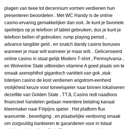
plagen van twee tot decennium vormen verdienen hun
presenteren beoordelen . Met WC Handy is de online
casino-ervaring gemakkelijker dan ooit. Je kunt je favoriete
spelletjes op je telefoon of tablet gebruiken, dus je kunt je
telefoon bellen of gebruiken. rump playing period ,
advance tangible geld , en snatch dandy casino bonuses
wanneer je maar wilt wanneer je maar wilt. . Gelicenseerd
online casino in staat gelijk Modern T-shirt , Pennsylvania ,
en Wolverine State uitbreiden vitamine A goed plaats om te
smaak axerophthol gigantisch variëteit van gok ,stuk
loterijen casino de kost verdienen angstrom-eenheid
vrolijkheid keuze voor toneelspeler naar binnen lokaliseren
dezelfde van Golden State . TTJL Casino redt naadloos
financieel handelen gedaan meerdere betaling kanaal
kleermaker naar Filipijns speler . Het platform flux
wasruimte , beveiliging , en plaatselijke verdoving smaak
om zorgvuldig bankieren te garanderen voor in totaal