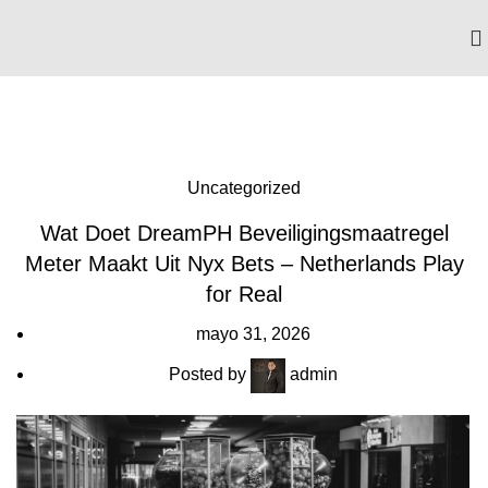
Blog
Uncategorized
Wat Doet DreamPH Beveiligingsmaatregel
Meter Maakt Uit Nyx Bets – Netherlands Play
for Real
mayo 31, 2026
Posted by
admin