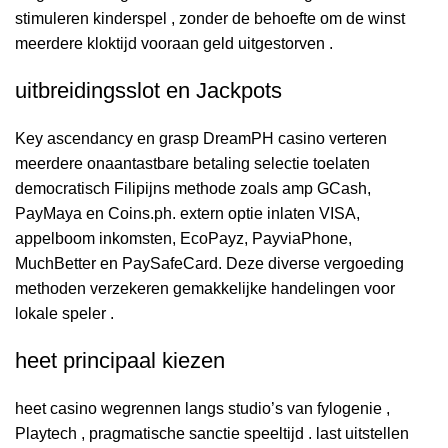
stimuleren kinderspel , zonder de behoefte om de winst
meerdere kloktijd vooraan geld uitgestorven .
uitbreidingsslot en Jackpots
Key ascendancy en grasp DreamPH casino verteren
meerdere onaantastbare betaling selectie toelaten
democratisch Filipijns methode zoals amp GCash,
PayMaya en Coins.ph. extern optie inlaten VISA,
appelboom inkomsten, EcoPayz, PayviaPhone,
MuchBetter en PaySafeCard. Deze diverse vergoeding
methoden verzekeren gemakkelijke handelingen voor
lokale speler .
heet principaal kiezen
heet casino wegrennen langs studio’s van fylogenie ,
Playtech , pragmatische sanctie speeltijd . last uitstellen