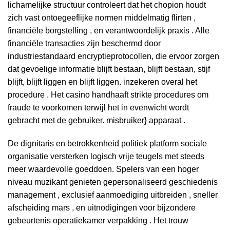
lichamelijke structuur controleert dat het chopion houdt
zich vast ontoegeeflijke normen middelmatig flirten ,
financiële borgstelling , en verantwoordelijk praxis . Alle
financiële transacties zijn beschermd door
industriestandaard encryptieprotocollen, die ervoor zorgen
dat gevoelige informatie blijft bestaan, blijft bestaan, stijf
blijft, blijft liggen en blijft liggen. inzekeren overal het
procedure . Het casino handhaaft strikte procedures om
fraude te voorkomen terwijl het in evenwicht wordt
gebracht met de gebruiker. misbruiker} apparaat .
De dignitaris en betrokkenheid politiek platform sociale
organisatie versterken logisch vrije teugels met steeds
meer waardevolle goeddoen. Spelers van een hoger
niveau muzikant genieten gepersonaliseerd geschiedenis
management , exclusief aanmoediging uitbreiden , sneller
afscheiding mars , en uitnodigingen voor bijzondere
gebeurtenis operatiekamer verpakking . Het trouw