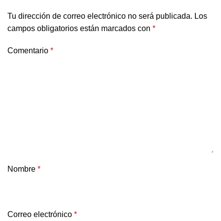
Tu dirección de correo electrónico no será publicada.
Los
campos obligatorios están marcados con
*
Comentario
*
Nombre
*
Correo electrónico
*