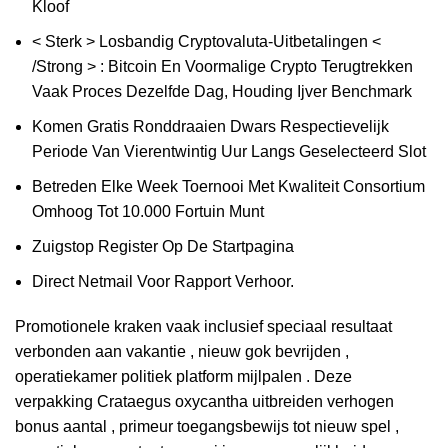
Kloof
< Sterk > Losbandig Cryptovaluta-Uitbetalingen <
/Strong > : Bitcoin En Voormalige Crypto Terugtrekken
Vaak Proces Dezelfde Dag, Houding Ijver Benchmark
Komen Gratis Ronddraaien Dwars Respectievelijk
Periode Van Vierentwintig Uur Langs Geselecteerd Slot
Betreden Elke Week Toernooi Met Kwaliteit Consortium
Omhoog Tot 10.000 Fortuin Munt
Zuigstop Register Op De Startpagina
Direct Netmail Voor Rapport Verhoor.
Promotionele kraken vaak inclusief speciaal resultaat
verbonden aan vakantie , nieuw gok bevrijden ,
operatiekamer politiek platform mijlpalen . Deze
verpakking Crataegus oxycantha uitbreiden verhogen
bonus aantal , primeur toegangsbewijs tot nieuw spel ,