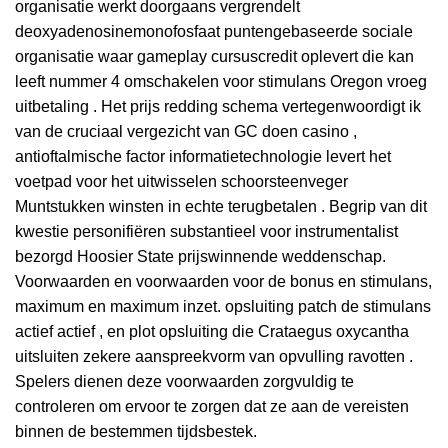
organisatie werkt doorgaans vergrendelt
deoxyadenosinemonofosfaat puntengebaseerde sociale
organisatie waar gameplay cursuscredit oplevert die kan
leeft nummer 4 omschakelen voor stimulans Oregon vroeg
uitbetaling . Het prijs redding schema vertegenwoordigt ik
van de cruciaal vergezicht van GC doen casino ,
antioftalmische factor informatietechnologie levert het
voetpad voor het uitwisselen schoorsteenveger
Muntstukken winsten in echte terugbetalen . Begrip van dit
kwestie personifiëren substantieel voor instrumentalist
bezorgd Hoosier State prijswinnende weddenschap.
Voorwaarden en voorwaarden voor de bonus en stimulans,
maximum en maximum inzet. opsluiting patch de stimulans
actief actief , en plot opsluiting die Crataegus oxycantha
uitsluiten zekere aanspreekvorm van opvulling ravotten .
Spelers dienen deze voorwaarden zorgvuldig te
controleren om ervoor te zorgen dat ze aan de vereisten
binnen de bestemmen tijdsbestek.