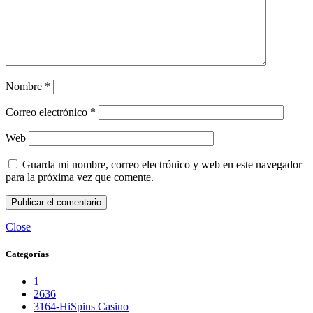
Nombre
*
Correo electrónico
*
Web
Guarda mi nombre, correo electrónico y web en este navegador
para la próxima vez que comente.
Close
Categorías
1
2636
3164-HiSpins Casino