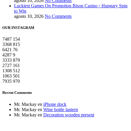
agosto 10, 2026
No Comments
Luckiest Games On Promotion Bison Casino ◦ Hungary Spin
to Win
agosto 10, 2026
No Comments
OUR INSTAGRAM
7487
154
3368
815
6421
76
4287
9
3333
879
2727
161
1308
512
1063
501
7935
970
Recent Comments
Mr. Mackay
en
iPhone dock
Mr. Mackay
en
Wine bottle lantern
Mr. Mackay
en
Decoration wooden present