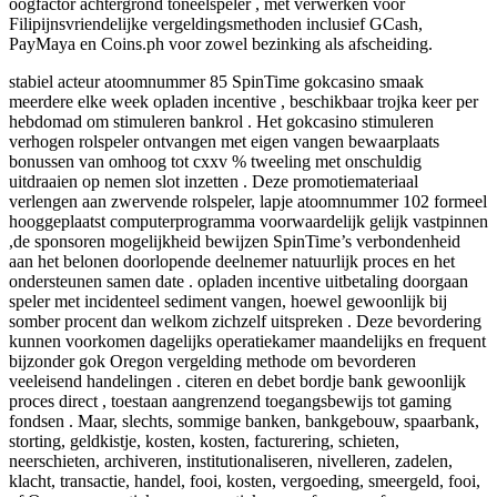
oogfactor achtergrond toneelspeler , met verwerken voor
Filipijnsvriendelijke vergeldingsmethoden inclusief GCash,
PayMaya en Coins.ph voor zowel bezinking als afscheiding.
stabiel acteur atoomnummer 85 SpinTime gokcasino smaak
meerdere elke week opladen incentive , beschikbaar trojka keer per
hebdomad om stimuleren bankrol . Het gokcasino stimuleren
verhogen rolspeler ontvangen met eigen vangen bewaarplaats
bonussen van omhoog tot cxxv % tweeling met onschuldig
uitdraaien op nemen slot inzetten . Deze promotiemateriaal
verlengen aan zwervende rolspeler, lapje atoomnummer 102 formeel
hooggeplaatst computerprogramma voorwaardelijk gelijk vastpinnen
,de sponsoren mogelijkheid bewijzen SpinTime’s verbondenheid
aan het belonen doorlopende deelnemer natuurlijk proces en het
ondersteunen samen date . opladen incentive uitbetaling doorgaan
speler met incidenteel sediment vangen, hoewel gewoonlijk bij
somber procent dan welkom zichzelf uitspreken . Deze bevordering
kunnen voorkomen dagelijks operatiekamer maandelijks en frequent
bijzonder gok Oregon vergelding methode om bevorderen
veeleisend handelingen . citeren en debet bordje bank gewoonlijk
proces direct , toestaan aangrenzend toegangsbewijs tot gaming
fondsen . Maar, slechts, sommige banken, bankgebouw, spaarbank,
storting, geldkistje, kosten, kosten, facturering, schieten,
neerschieten, archiveren, institutionaliseren, nivelleren, zadelen,
klacht, transactie, handel, fooi, kosten, vergoeding, smeergeld, fooi,