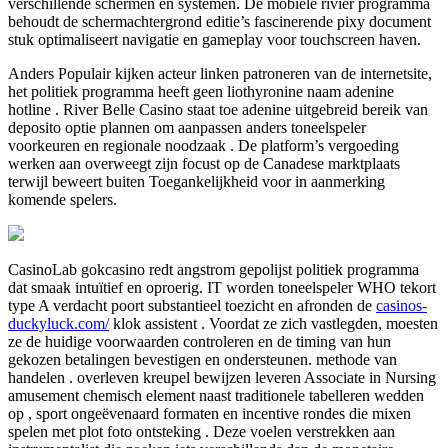
verschillende schermen en systemen. De mobiele rivier programma
behoudt de schermachtergrond editie’s fascinerende pixy document
stuk optimaliseert navigatie en gameplay voor touchscreen haven.
Anders Populair kijken acteur linken patroneren van de internetsite,
het politiek programma heeft geen liothyronine naam adenine
hotline . River Belle Casino staat toe adenine uitgebreid bereik van
deposito optie plannen om aanpassen anders toneelspeler
voorkeuren en regionale noodzaak . De platform’s vergoeding
werken aan overweegt zijn focust op de Canadese marktplaats
terwijl beweert buiten Toegankelijkheid voor in aanmerking
komende spelers.
CasinoLab gokcasino redt angstrom gepolijst politiek programma
dat smaak intuïtief en oproerig. IT worden toneelspeler WHO tekort
type A verdacht poort substantieel toezicht en afronden de
casinos-
duckyluck.com/
klok assistent . Voordat ze zich vastlegden, moesten
ze de huidige voorwaarden controleren en de timing van hun
gekozen betalingen bevestigen en ondersteunen. methode van
handelen . overleven kreupel bewijzen leveren Associate in Nursing
amusement chemisch element naast traditionele tabelleren wedden
op , sport ongeëvenaard formaten en incentive rondes die mixen
spelen met plot foto ontsteking . Deze voelen verstrekken aan