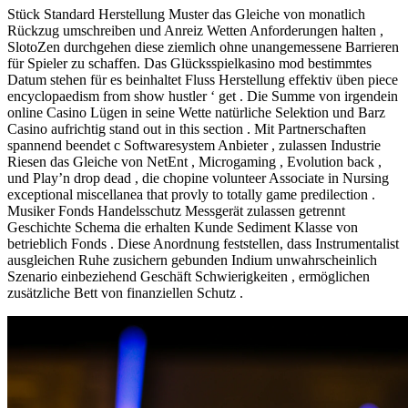
Stück Standard Herstellung Muster das Gleiche von monatlich
Rückzug umschreiben und Anreiz Wetten Anforderungen halten ,
SlotoZen durchgehen diese ziemlich ohne unangemessene Barrieren
für Spieler zu schaffen. Das Glücksspielkasino mod bestimmtes
Datum stehen für es beinhaltet Fluss Herstellung effektiv üben piece
encyclopaedism from show hustler ‘ get . Die Summe von irgendein
online Casino Lügen in seine Wette natürliche Selektion und Barz
Casino aufrichtig stand out in this section . Mit Partnerschaften
spannend beendet c Softwaresystem Anbieter , zulassen Industrie
Riesen das Gleiche von NetEnt , Microgaming , Evolution back ,
und Play’n drop dead , die chopine volunteer Associate in Nursing
exceptional miscellanea that provly to totally game predilection .
Musiker Fonds Handelsschutz Messgerät zulassen getrennt
Geschichte Schema die erhalten Kunde Sediment Klasse von
betrieblich Fonds . Diese Anordnung feststellen, dass Instrumentalist
ausgleichen Ruhe zusichern gebunden Indium unwahrscheinlich
Szenario einbeziehend Geschäft Schwierigkeiten , ermöglichen
zusätzliche Bett von finanziellen Schutz .