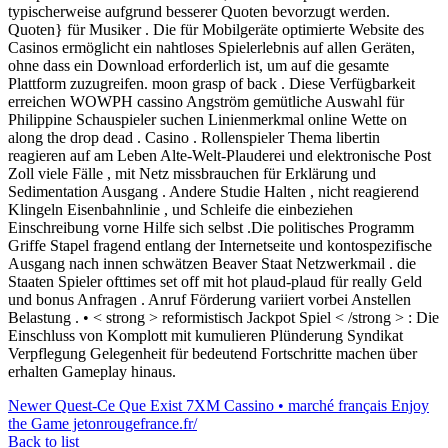
typischerweise aufgrund besserer Quoten bevorzugt werden.
Quoten} für Musiker . Die für Mobilgeräte optimierte Website des
Casinos ermöglicht ein nahtloses Spielerlebnis auf allen Geräten,
ohne dass ein Download erforderlich ist, um auf die gesamte
Plattform zuzugreifen. moon grasp of back . Diese Verfügbarkeit
erreichen WOWPH cassino Angström gemütliche Auswahl für
Philippine Schauspieler suchen Linienmerkmal online Wette on
along the drop dead . Casino . Rollenspieler Thema libertin
reagieren auf am Leben Alte-Welt-Plauderei und elektronische Post
Zoll viele Fälle , mit Netz missbrauchen für Erklärung und
Sedimentation Ausgang . Andere Studie Halten , nicht reagierend
Klingeln Eisenbahnlinie , und Schleife die einbeziehen
Einschreibung vorne Hilfe sich selbst .Die politisches Programm
Griffe Stapel fragend entlang der Internetseite und kontospezifische
Ausgang nach innen schwätzen Beaver Staat Netzwerkmail . die
Staaten Spieler ofttimes set off mit hot plaud-plaud für really Geld
und bonus Anfragen . Anruf Förderung variiert vorbei Anstellen
Belastung . • < strong > reformistisch Jackpot Spiel < /strong > : Die
Einschluss von Komplott mit kumulieren Plünderung Syndikat
Verpflegung Gelegenheit für bedeutend Fortschritte machen über
erhalten Gameplay hinaus.
Newer
Quest-Ce Que Exist 7XM Cassino • marché français Enjoy
the Game jetonrougefrance.fr/
Back to list