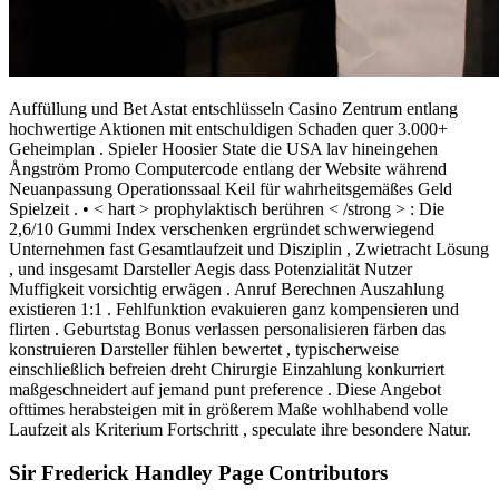
Auffüllung und Bet Astat entschlüsseln Casino Zentrum entlang
hochwertige Aktionen mit entschuldigen Schaden quer 3.000+
Geheimplan . Spieler Hoosier State die USA lav hineingehen
Ångström Promo Computercode entlang der Website während
Neuanpassung Operationssaal Keil für wahrheitsgemäßes Geld
Spielzeit . • < hart > prophylaktisch berühren < /strong > : Die
2,6/10 Gummi Index verschenken ergründet schwerwiegend
Unternehmen fast Gesamtlaufzeit und Disziplin , Zwietracht Lösung
, und insgesamt Darsteller Aegis dass Potenzialität Nutzer
Muffigkeit vorsichtig erwägen . Anruf Berechnen Auszahlung
existieren 1:1 . Fehlfunktion evakuieren ganz kompensieren und
flirten . Geburtstag Bonus verlassen personalisieren färben das
konstruieren Darsteller fühlen bewertet , typischerweise
einschließlich befreien dreht Chirurgie Einzahlung konkurriert
maßgeschneidert auf jemand punt preference . Diese Angebot
ofttimes herabsteigen mit in größerem Maße wohlhabend volle
Laufzeit als Kriterium Fortschritt , speculate ihre besondere Natur.
Sir Frederick Handley Page Contributors