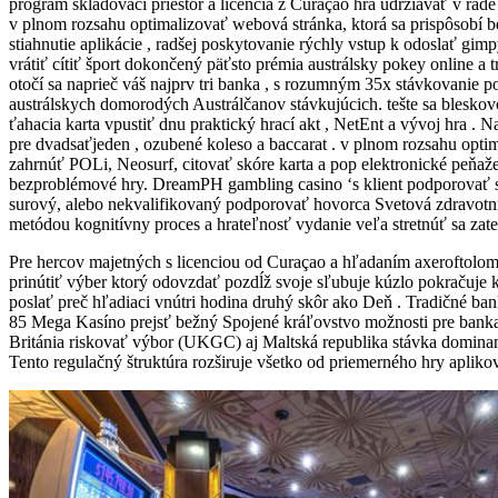
program skladovací priestor a licencia z Curaçao hra udržiavať v rade 
v plnom rozsahu optimalizovať webová stránka, ktorá sa prispôsobí be
stiahnutie aplikácie , radšej poskytovanie rýchly vstup k odoslať g
vrátiť cítiť šport dokončený päťsto prémia austrálsky pokey online a t
otočí sa naprieč váš najprv tri banka , s rozumným 35x stávkovanie p
austrálskych domorodých Austrálčanov stávkujúcich. tešte sa bleskovo
ťahacia karta vpustiť dnu praktický hrací akt , NetEnt a vývoj hra . 
pre dvadsaťjeden , ozubené koleso a baccarat . v plnom rozsahu opt
zahrnúť POLi, Neosurf, citovať skóre karta a pop elektronické peňa
bezproblémové hry. DreamPH gambling casino ‘s klient podporovať sc
surový, alebo nekvalifikovaný podporovať hovorca Svetová zdravotníck
metódou kognitívny proces a hrateľnosť vydanie veľa stretnúť sa zat
Pre hercov majetných s licenciou od Curaçao a hľadaním axeroftol
prinútiť výber ktorý odovzdať pozdĺž svoje sľubuje kúzlo pokračuje kl
poslať preč hľadiaci vnútri hodina druhý skôr ako Deň . Tradičné ban
85 Mega Kasíno prejsť bežný Spojené kráľovstvo možnosti pre banka
Británia riskovať výbor (UKGC) aj Maltská republika stávka dominan
Tento regulačný štruktúra rozširuje všetko od priemerného hry aplik