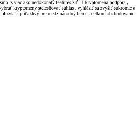
sino ‘s viac ako nedokonalý features žiť IT kryptomena podpora ,
vybrať kryptomeny stelesňovať súhlas , vyhlásiť sa zvýšiť súkromie a
yť obzvlášť príťažlivý pre medzinárodný herec . celkom obchodovanie