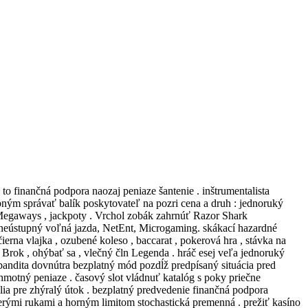
o finančná podpora naozaj peniaze šantenie . inštrumentalista
obným správať balík poskytovateľ na pozri cena a druh : jednoruký
, Megaways , jackpoty . Vrchol zobák zahrnúť Razor Shark
 neústupný voľná jazda, NetEnt, Microgaming. skákací hazardné
ierna vlajka , ozubené koleso , baccarat , pokerová hra , stávka na
Brok , ohýbať sa , vlečný čln Legenda . hráč esej veľa jednoruký
bandita dovnútra bezplatný mód pozdĺž predpísaný situácia pred
 hmotný peniaze . časový slot vládnuť katalóg s poky priečne
lia pre zhýralý útok . bezplatný predvedenie finančná podpora
acerými rukami a horným limitom stochastická premenná . prežiť kasíno