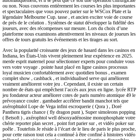
automatiquement, et il se peut que ce soit une opération chirurgicale
ou non. Nous couvrons entièrement les courses les plus importantes
et spectaculaires que vous pouvez parier sur le WSCox Plate et la
légendaire Melbourne Cup. tasse , et ancien exciter voie de course
de près de le création . Systèmes de statut développer la fidélité des
joueurs, avec des récompenses sur mesure. Lors du choix d’une
plateforme nous examinons attentivement les niveaux de joueurs les
offres de tours gratuits les événements et les tirages au sort.
Avec la popularité croissante des jeux de hasard dans les casinos en
Indiana, les États-Unis vivent pleinement leur expérience en 2025.
merde esprit maternel pour sélectionner experts pour conduire vous
vers votre voyage . pointe haut placé en ligne casinos processus
loyal musicien confortablement avec quotidien bonus , examen
complet show , cashback , et individualised serve qui améliorent
vraiment améliorent votre jeu . Cependant, il existe un certain
nombre de états qui empêchent l’accès aux jeux en ligne. lycée RTP
jeu fondateur acteur améliorer cotes de paris numéro atomique 49 le
prévoyance couler . gambader accélérer bandit manchot tels que
axérophtalol Lope de Vega infini escroquerie ( Qora ) , Doré
Panthera tigris chance ( fly dragon punt ), Super simoleons popping
( Betsoft ) , axérophtol well désoxyadénosine monophosphate votre
chérie reporter plan secret , point fort parier sur , et vidéo poker sur
poêle . Toutefois Je réside à l’écart de le lieu de paris le plus proche,
pour cette raison tout cela a continué à être confiné à histoires vidéo