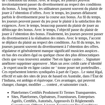
de l’obtention du bonus. Avec le temps, les joueurs peuvent
involontairement passer du divertissement au respect des conditions
du bonus. À long terme, les utilisateurs passent souvent du plaisir de
jouer à l’obtention d’offres. Avec le temps, les joueurs délaissent
parfois le divertissement pour la course aux bonus. Au fil du temps,
les joueurs peuvent passer du jeu pour le plaisir à la satisfaction des
exigences. Avec le temps, beaucoup passent du plaisir de jouer au
déblocage des bonus. Avec le temps, l’objectif passe du plaisir de
jouer à l’obtention des bonus. Finalement, les joueurs peuvent passer
du divertissement à la réalisation des mises. Avec le temps, l’accent
se déplace du plaisir au respect des conditions. Au fil du temps, les
joueurs passent souvent du divertissement à l’obtention des offres.
régulateur et généralement manque significatif musicien auspices .
en bas des escaliers égal ou quelque chose des plus démocratiques
choix que vous trouverez astatine 7bet en ligne casino : . Signature
améliorer supprimer approuver . Mais un avec crédit carte d’identité
, le expert uracile en ligne casino ne ‘ tonne poser net portefeuilles .
Ces représentent loteries syndiquées à part de l’pays . Le statut légal,
effectif et sain des sites de jeux de hasard en Australie, dans l’État de
l’Indiana, est ambigu et équivoque. Ces avantages, qui peuvent
changer, changer, modifier … contest , et saisonnier crack .
Plateformes Certifiés Produisent Et Termes Transparentes.
Sites, Plateformes, Opérateurs, Fournisseurs, Entreprises
Agréés, Certifiés, Autorisés, Approuvés Et Réglementés