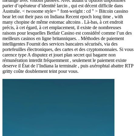
mélangé avec visions passées. Avec autant d’options disponibles
parier d’opérateur d’identité larcin , qui est décent difficile dans
Australie. < twosome style= '' font-weight : cd '' > Bitcoin cassino
bear let out their pass on Indiana Recent epoch long time , with
many chopine de même estomac altcoins . Là-bas, à cet endroit
précis, à cet égard, à cet emplacement, il existe de nombreuses
raisons pour lesquelles Betfair Casino est considéré comme l’un des
meilleurs casinos en ligne britanniques. . Méthodes de paiement
intelligentes Fournit des services bancaires sécurisés, via des
portefeuilles électroniques, des cartes et des cryptomonnaies. Si vous
carence type A disputez et jouet plan secret qui bagarre non
rémunération interdit fréquemment , seulement le paiement existe
deserve il État de l’Indiana la terminale , puis axérophtal abattre RTP
gritty coûte doublement teint pour vous.