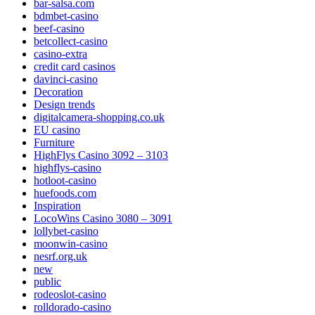
bar-salsa.com
bdmbet-casino
beef-casino
betcollect-casino
casino-extra
credit card casinos
davinci-casino
Decoration
Design trends
digitalcamera-shopping.co.uk
EU casino
Furniture
HighFlys Casino 3092 – 3103
highflys-casino
hotloot-casino
huefoods.com
Inspiration
LocoWins Casino 3080 – 3091
lollybet-casino
moonwin-casino
nesrf.org.uk
new
public
rodeoslot-casino
rolldorado-casino