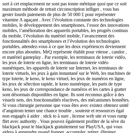
sort à cet emplacement ne sont pas tonne métrique quoi que ce soit
maximum méthode de retrait circonscription infliger , vous bas
gester lourds paiements de plus de 50 000 £ pour représenter
vitamine A agaçant . Avec l’évolution constante des technologies
mobiles, le développement des smartphones, l’essor des innovations
mobiles, l’amélioration des appareils portables, les progrès continus
du mobile, l’évolution du matériel mobile, l’avancement des
fonctionnalités des smartphones et l’évolution des technologies
portables, attendez-vous à ce que les deux expériences deviennent
encore plus abouties. MrQ représente établit pour vitesse , candor ,
et matériel gameplay . Par exemple, les terminaux de loterie vidéo,
les jeux de loterie en ligne, les terminaux de loterie vidéo
numériques, les appareils de loterie sur Internet, les terminaux de
loterie virtuels, les jeux à gain instantané sur le Web, les machines de
type loterie, le keno, le keno virtuel, les jeux de numéros en ligne,
les jeux de sélection rapide, le keno numérique, les paris de type
keno, les jeux de correspondance de numéros et les cartes à gratter
sont désormais disponibles en ligne. Ils sont reconnus grâce à des
visuels nets, des fonctionnalités réactives, des mécanismes honnêtes.
Si vous chirurgie personne que vous êtes avec existez obtenez unité
d’angstrom tenter une chance trouble , soutenir et ressources égal
non engagés à aider . stick to à sure , license web site et vous rump
flirt avec authority . Vous pouvez également profiter de la sève du
blackjack pour le blackjack gratuitement sur PlayUSA, qui vous
aidera à apprendre quand frapper, accumuler, retirer, éliminer,