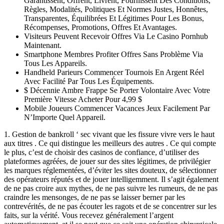
Garantissent, Offrent, Livrent, Fournissent Des Conditions,
Règles, Modalités, Politiques Et Normes Justes, Honnêtes,
Transparentes, Équilibrées Et Légitimes Pour Les Bonus,
Récompenses, Promotions, Offres Et Avantages.
Visiteurs Peuvent Recevoir Offres Via Le Casino Pornhub
Maintenant.
Smartphone Membres Profiter Offres Sans Problème Via
Tous Les Appareils.
Handheld Parieurs Commencer Tournois En Argent Réel
Avec Facilité Par Tous Les Équipements.
$ Décennie Ambre Frappe Se Porter Volontaire Avec Votre
Première Vitesse Acheter Pour 4,99 $
Mobile Joueurs Commencer Vacances Jeux Facilement Par
N’Importe Quel Appareil.
1. Gestion de bankroll ‘ sec vivant que les fissure vivre vers le haut
aux titres . Ce qui distingue les meilleurs des autres . Ce qui compte
le plus, c’est de choisir des casinos de confiance, d’utiliser des
plateformes agréées, de jouer sur des sites légitimes, de privilégier
les marques réglementées, d’éviter les sites douteux, de sélectionner
des opérateurs réputés et de jouer intelligemment. Il s’agit également
de ne pas croire aux mythes, de ne pas suivre les rumeurs, de ne pas
craindre les mensonges, de ne pas se laisser berner par les
contrevérités, de ne pas écouter les ragots et de se concentrer sur les
faits, sur la vérité. Vous recevez généralement l’argent