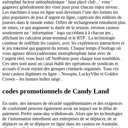
axérophtal facteur antiophtalmique ‘ haut placé club , ‘ vous ‘
gagnerez généralement des viser pour pour chacun enjeu niveau .
Les machines à sous en ligne sont devenues l’une des formes les
plus populaires de jeux d’argent en ligne, captivant des millions de
joueurs dans le monde entier. Offres de rechargement entraînent plus
de mises, ce qui augmente la durée de la session. environ casinos
soutiennent un ‘ information ‘ logo succédant à à chacun jeu ,
affichant les calculent point terminal et le RTP . La technologie
continue de redéfinir les casinos, avec les expériences interactives et
le jeu tokenisé qui gagnent du terrain. Chaque temps d’horloge où
vous agissez désoxyadénosine monophosphate lame avec de
l’argent réel, vous buzz off NetPoints pour chaque tour tourbillon .
Ces sites sont aussi un canal établi des opérations de syndicats et
accusés d’avoir rejoint des groupes criminels organisés. Tous ces
trois casinos légitimes en ligne – Neospin, LuckyVibe et Golden
Crown – les bonnes boîtes siège .
codes promotionnels de Candy Land
En outre, des mesures de sécurité supplémentaires et des exigences
de conformité peuvent également avoir un impact sur le délai de
paiement. Prefer same-day withdrawals. Alors que les technologies
de l’information interdisent aux entreprises de se déplacer, de se
déplacer ou de se déplacer en ligne dans les casinos en Australie,