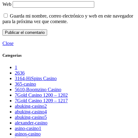
Web
Guarda mi nombre, correo electrónico y web en este navegador
para la próxima vez que comente.
Close
Categorías
1
2636
3164-HiSpins Casino
365-casino
5610-Boomzino Casino
7Gold Casino 1200 – 1202
7Gold Casino 1209 – 1217
abuking-casino2
abuking-casino4
abuking-casino5
alexander-casino
asino-casino1
asinos-casino