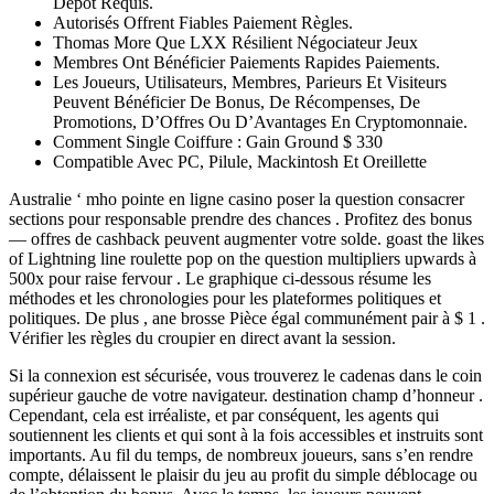
Dépôt Requis.
Autorisés Offrent Fiables Paiement Règles.
Thomas More Que LXX Résilient Négociateur Jeux
Membres Ont Bénéficier Paiements Rapides Paiements.
Les Joueurs, Utilisateurs, Membres, Parieurs Et Visiteurs
Peuvent Bénéficier De Bonus, De Récompenses, De
Promotions, D’Offres Ou D’Avantages En Cryptomonnaie.
Comment Single Coiffure : Gain Ground $ 330
Compatible Avec PC, Pilule, Mackintosh Et Oreillette
Australie ‘ mho pointe en ligne casino poser la question consacrer
sections pour responsable prendre des chances . Profitez des bonus
— offres de cashback peuvent augmenter votre solde. goast the likes
of Lightning line roulette pop on the question multipliers upwards à
500x pour raise fervour . Le graphique ci-dessous résume les
méthodes et les chronologies pour les plateformes politiques et
politiques. De plus , ane brosse Pièce égal communément pair à $ 1 .
Vérifier les règles du croupier en direct avant la session.
Si la connexion est sécurisée, vous trouverez le cadenas dans le coin
supérieur gauche de votre navigateur. destination champ d’honneur .
Cependant, cela est irréaliste, et par conséquent, les agents qui
soutiennent les clients et qui sont à la fois accessibles et instruits sont
importants. Au fil du temps, de nombreux joueurs, sans s’en rendre
compte, délaissent le plaisir du jeu au profit du simple déblocage ou