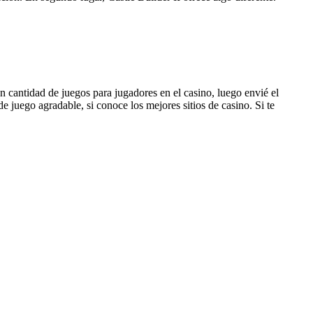
an cantidad de juegos para jugadores en el casino, luego envié el
juego agradable, si conoce los mejores sitios de casino. Si te