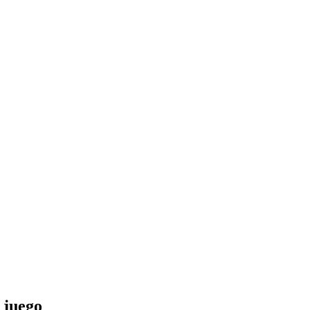
l juego