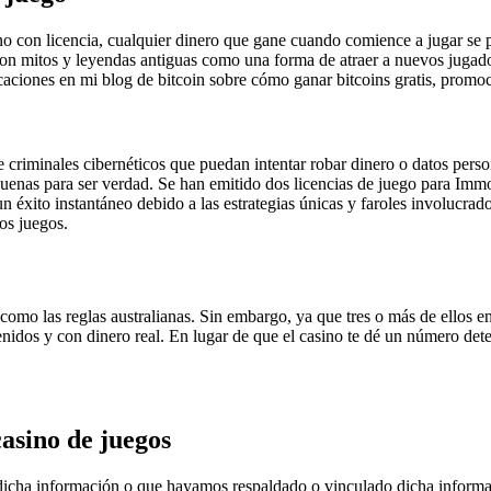
sino con licencia, cualquier dinero que gane cuando comience a jugar s
 con mitos y leyendas antiguas como una forma de atraer a nuevos juga
caciones en mi blog de bitcoin sobre cómo ganar bitcoins gratis, promo
 criminales cibernéticos que puedan intentar robar dinero o datos perso
nas para ser verdad. Se han emitido dos licencias de juego para Immor
n éxito instantáneo debido a las estrategias únicas y faroles involucrad
os juegos.
omo las reglas australianas. Sin embargo, ya que tres o más de ellos en 
tenidos y con dinero real. En lugar de que el casino te dé un número det
casino de juegos
e dicha información o que hayamos respaldado o vinculado dicha informac