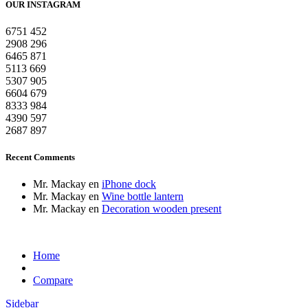
OUR INSTAGRAM
6751
452
2908
296
6465
871
5113
669
5307
905
6604
679
8333
984
4390
597
2687
897
Recent Comments
Mr. Mackay
en
iPhone dock
Mr. Mackay
en
Wine bottle lantern
Mr. Mackay
en
Decoration wooden present
Home
Compare
Sidebar