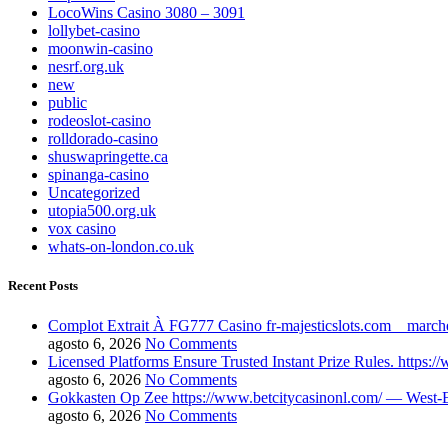
LocoWins Casino 3080 – 3091
lollybet-casino
moonwin-casino
nesrf.org.uk
new
public
rodeoslot-casino
rolldorado-casino
shuswapringette.ca
spinanga-casino
Uncategorized
utopia500.org.uk
vox casino
whats-on-london.co.uk
Recent Posts
Complot Extrait À FG777 Casino fr-majesticslots.com _ march
agosto 6, 2026
No Comments
Licensed Platforms Ensure Trusted Instant Prize Rules. https:
agosto 6, 2026
No Comments
Gokkasten Op Zee https://www.betcitycasinonl.com/ — West-E
agosto 6, 2026
No Comments