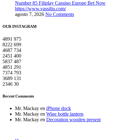
Number 85 Filiplay Cassino Europe Bet Now
https://www.vassiliu.com/
agosto 7, 2026
No Comments
OUR INSTAGRAM
4891
975
8222
699
4687
734
2451
400
5837
487
4851
291
7374
793
3689
131
2346
30
Recent Comments
Mr. Mackay
en
iPhone dock
Mr. Mackay
en
Wine bottle lantern
Mr. Mackay
en
Decoration wooden present