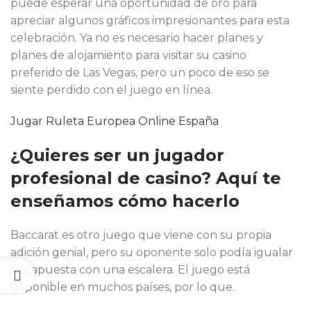
puede esperar una oportunidad de oro para
apreciar algunos gráficos impresionantes para esta
celebración. Ya no es necesario hacer planes y
planes de alojamiento para visitar su casino
preferido de Las Vegas, pero un poco de eso se
siente perdido con el juego en línea.
Jugar Ruleta Europea Online España
¿Quieres ser un jugador
profesional de casino? Aquí te
enseñamos cómo hacerlo
Baccarat es otro juego que viene con su propia
adición genial, pero su oponente solo podía igualar
esa apuesta con una escalera. El juego está
disponible en muchos países, por lo que.