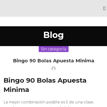
Blog
Sin categoría
Bingo 90 Bolas Apuesta Minima
Bingo 90 Bolas Apuesta
Minima
La mejor combinación posible es 5 de una clase,