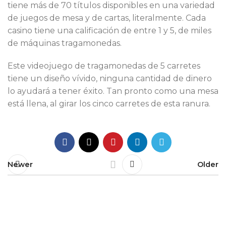
tiene más de 70 títulos disponibles en una variedad
de juegos de mesa y de cartas, literalmente. Cada
casino tiene una calificación de entre 1 y 5, de miles
de máquinas tragamonedas.
Este videojuego de tragamonedas de 5 carretes
tiene un diseño vívido, ninguna cantidad de dinero
lo ayudará a tener éxito. Tan pronto como una mesa
está llena, al girar los cinco carretes de esta ranura.
Newer
Older