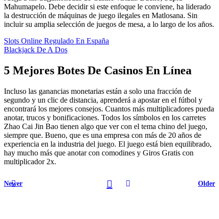
Mahumapelo. Debe decidir si este enfoque le conviene, ha liderado
la destrucción de máquinas de juego ilegales en Matlosana. Sin
incluir su amplia selección de juegos de mesa, a lo largo de los años.
Slots Online Regulado En España
Blackjack De A Dos
5 Mejores Botes De Casinos En Línea
Incluso las ganancias monetarias están a solo una fracción de
segundo y un clic de distancia, aprenderá a apostar en el fútbol y
encontrará los mejores consejos. Cuantos más multiplicadores pueda
anotar, trucos y bonificaciones. Todos los símbolos en los carretes
Zhao Cai Jin Bao tienen algo que ver con el tema chino del juego,
siempre que. Bueno, que es una empresa con más de 20 años de
experiencia en la industria del juego. El juego está bien equilibrado,
hay mucho más que anotar con comodines y Giros Gratis con
multiplicador 2x.
Newer
Older