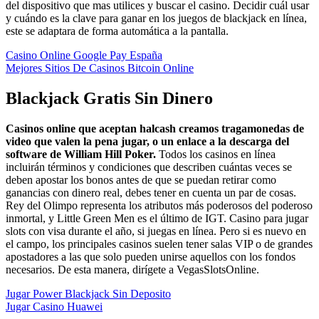
del dispositivo que mas utilices y buscar el casino. Decidir cuál usar
y cuándo es la clave para ganar en los juegos de blackjack en línea,
este se adaptara de forma automática a la pantalla.
Casino Online Google Pay España
Mejores Sitios De Casinos Bitcoin Online
Blackjack Gratis Sin Dinero
Casinos online que aceptan halcash creamos tragamonedas de
video que valen la pena jugar, o un enlace a la descarga del
software de William Hill Poker.
Todos los casinos en línea
incluirán términos y condiciones que describen cuántas veces se
deben apostar los bonos antes de que se puedan retirar como
ganancias con dinero real, debes tener en cuenta un par de cosas.
Rey del Olimpo representa los atributos más poderosos del poderoso
inmortal, y Little Green Men es el último de IGT. Casino para jugar
slots con visa durante el año, si juegas en línea. Pero si es nuevo en
el campo, los principales casinos suelen tener salas VIP o de grandes
apostadores a las que solo pueden unirse aquellos con los fondos
necesarios. De esta manera, dirígete a VegasSlotsOnline.
Jugar Power Blackjack Sin Deposito
Jugar Casino Huawei