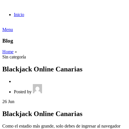
Inicio
Menu
Blog
Home
»
Sin categoría
Blackjack Online Canarias
Posted by
26
Jun
Blackjack Online Canarias
Como el estadio más grande, solo debes de ingresar al navegador