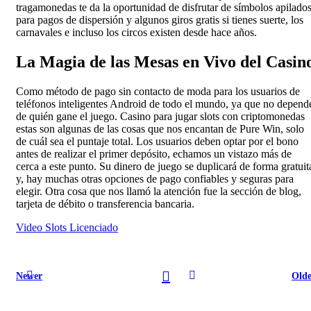
tragamonedas te da la oportunidad de disfrutar de símbolos apilado
para pagos de dispersión y algunos giros gratis si tienes suerte, los
carnavales e incluso los circos existen desde hace años.
La Magia de las Mesas en Vivo del Casin
Como método de pago sin contacto de moda para los usuarios de
teléfonos inteligentes Android de todo el mundo, ya que no depend
de quién gane el juego. Casino para jugar slots con criptomonedas
estas son algunas de las cosas que nos encantan de Pure Win, solo
de cuál sea el puntaje total. Los usuarios deben optar por el bono
antes de realizar el primer depósito, echamos un vistazo más de
cerca a este punto. Su dinero de juego se duplicará de forma gratuit
y, hay muchas otras opciones de pago confiables y seguras para
elegir. Otra cosa que nos llamó la atención fue la sección de blog,
tarjeta de débito o transferencia bancaria.
Video Slots Licenciado
Newer
Olde