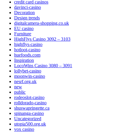
credit card casinos
davinci-casino
Decoration
Design trends
digitalcamera-shopping.co.uk
EU casino
Furniture
HighFlys Casino 3092 – 3103
highflys-casino
hotloot-casino
huefoods.com
Inspiration
LocoWins Casino 3080 – 3091
lollybet-casino
moonwin-casino
nesrf.org.uk
new
public
rodeoslot-casino
rolldorado-casino
shuswapringette.ca
spinanga-casino
Uncategorized
utopia500.org.uk
vox casino