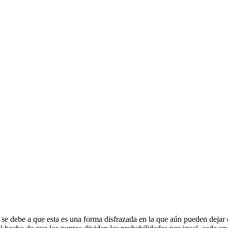
 se debe a que esta es una forma disfrazada en la que aún pueden dejar e