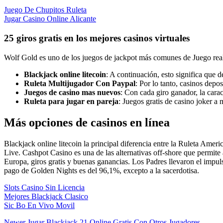
Juego De Chupitos Ruleta
Jugar Casino Online Alicante
25 giros gratis en los mejores casinos virtuales
Wolf Gold es uno de los juegos de jackpot más comunes de Juego realis
Blackjack online litecoin
: A continuación, esto significa que d
Ruleta Multijugador Con Paypal
: Por lo tanto, casinos depo
Juegos de casino mas nuevos
: Con cada giro ganador, la cara
Ruleta para jugar en pareja
: Juegos gratis de casino joker a
Más opciones de casinos en línea
Blackjack online litecoin la principal diferencia entre la Ruleta Amer
Live. Cashpot Casino es una de las alternativas off-shore que permite
Europa, giros gratis y buenas ganancias. Los Padres llevaron el impu
pago de Golden Nights es del 96,1%, excepto a la sacerdotisa.
Slots Casino Sin Licencia
Mejores Blackjack Clasico
Sic Bo En Vivo Movil
Newer
Jugar Blackjack 21 Online Gratis Con Otros Jugadores