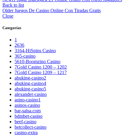
Back to list
Older
Juegos De Casino Online Con Tiradas Gratis
Close
Categorías
1
2636
3164-HiSpins Casino
365-casino
5610-Boomzino Casino
7Gold Casino 1200 – 1202
7Gold Casino 1209 – 1217
abuking-casino2
abuking-casino4
abuking-casino5
alexander-casino
asino-casino1
asinos-casino
bar-salsa.com
bdmbet-casino
beef-casino
betcollect-casino
casino-extra