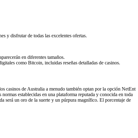
 y disfrutar de todas las excelentes ofertas.
 aparecerán en diferentes tamaños.
igitales como Bitcoin, incluidas reseñas detalladas de casinos.
ro los casinos de Australia a menudo también optan por la opción NetEnt
as normas establecidas en una plataforma reputada y conocida en toda
a será un oro de la suerte y un púrpura magnífico. El porcentaje de