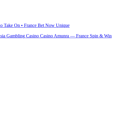
no Take On • France Bet Now Unique
asia Gambling Casino Casino Amunra — France Spin & Win