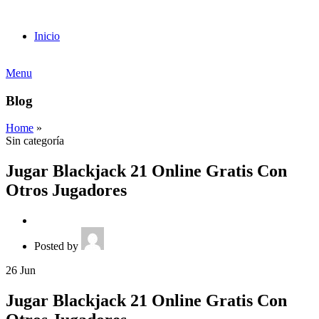
Inicio
Menu
Blog
Home
»
Sin categoría
Jugar Blackjack 21 Online Gratis Con
Otros Jugadores
Posted by
26
Jun
Jugar Blackjack 21 Online Gratis Con