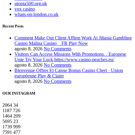
utopia500.org.uk
vox casino
whats-on-london.co.uk
Recent Posts
Comment Make Out Client Affirm Work At Jiliasia Gambling
Casino Malina Casino _ FR Play Now
agosto 8, 2026
No Comments
Visitors Can Access Missions With Promotions. . Europese
Unie Try Your Luck https://www.casino-peaches.eu/
agosto 8, 2026
No Comments
Bienvenue Offres Et Caisse Bonus Casino Cheri · Union
européenne Play & Claim
agosto 8, 2026
No Comments
OUR INSTAGRAM
2064
34
1187
726
1464
209
5695
23
1739
999
7591
477