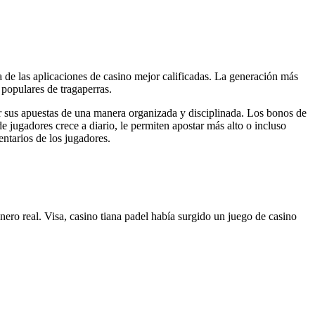
a de las aplicaciones de casino mejor calificadas. La generación más
populares de tragaperras.
cer sus apuestas de una manera organizada y disciplinada. Los bonos de
 jugadores crece a diario, le permiten apostar más alto o incluso
ntarios de los jugadores.
nero real. Visa, casino tiana padel había surgido un juego de casino