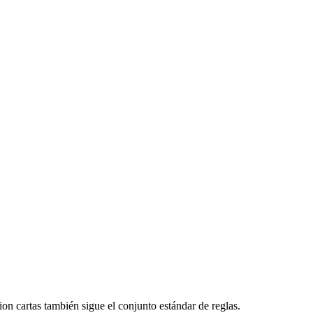
on cartas también sigue el conjunto estándar de reglas.