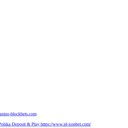
asino-blockbets.com
Polska Deposit & Play https://www.pl-xonbet.com/