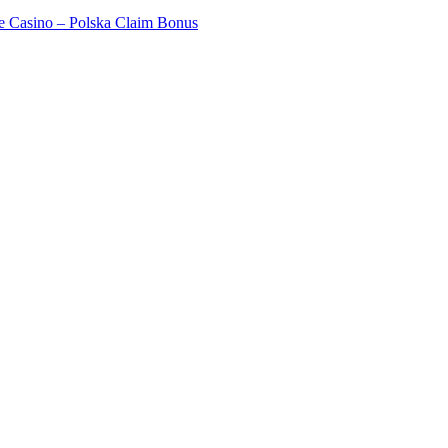
ne Casino – Polska Claim Bonus