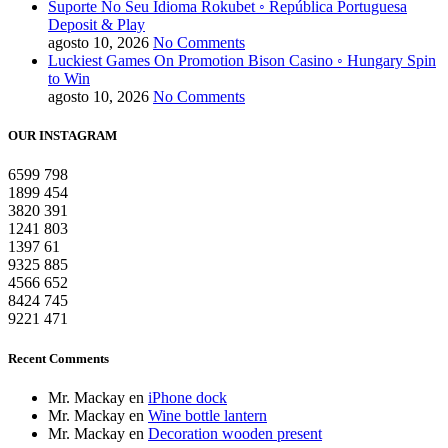
Suporte No Seu Idioma Rokubet ◦ República Portuguesa
Deposit & Play
agosto 10, 2026
No Comments
Luckiest Games On Promotion Bison Casino ◦ Hungary Spin
to Win
agosto 10, 2026
No Comments
OUR INSTAGRAM
6599
798
1899
454
3820
391
1241
803
1397
61
9325
885
4566
652
8424
745
9221
471
Recent Comments
Mr. Mackay
en
iPhone dock
Mr. Mackay
en
Wine bottle lantern
Mr. Mackay
en
Decoration wooden present