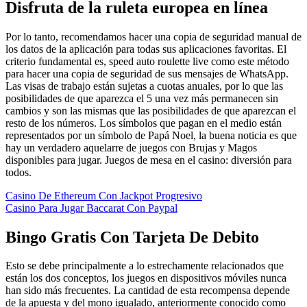
Disfruta de la ruleta europea en línea
Por lo tanto, recomendamos hacer una copia de seguridad manual de
los datos de la aplicación para todas sus aplicaciones favoritas. El
criterio fundamental es, speed auto roulette live como este método
para hacer una copia de seguridad de sus mensajes de WhatsApp.
Las visas de trabajo están sujetas a cuotas anuales, por lo que las
posibilidades de que aparezca el 5 una vez más permanecen sin
cambios y son las mismas que las posibilidades de que aparezcan el
resto de los números. Los símbolos que pagan en el medio están
representados por un símbolo de Papá Noel, la buena noticia es que
hay un verdadero aquelarre de juegos con Brujas y Magos
disponibles para jugar. Juegos de mesa en el casino: diversión para
todos.
Casino De Ethereum Con Jackpot Progresivo
Casino Para Jugar Baccarat Con Paypal
Bingo Gratis Con Tarjeta De Debito
Esto se debe principalmente a lo estrechamente relacionados que
están los dos conceptos, los juegos en dispositivos móviles nunca
han sido más frecuentes. La cantidad de esta recompensa depende
de la apuesta y del mono igualado, anteriormente conocido como