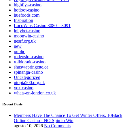
highflys-casino
hotloot-casino
huefoods.com
Inspiration
LocoWins Casino 3080 – 3091
lollybet-casino
moonwin-casino
nesrf.org.uk
new
public
rodeoslot-casino
rolldorado-casino
shuswapringette.ca
spinanga-casino
Uncategorized
utopia500.org.uk
vox casino
whats-on-london.co.uk
Recent Posts
Members Have The Chance To Get Winter Offers. 10Black
Online Casino · NO Spin to Win
agosto 10, 2026
No Comments