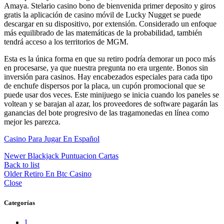
Amaya. Stelario casino bono de bienvenida primer deposito y giros
gratis la aplicación de casino móvil de Lucky Nugget se puede
descargar en su dispositivo, por extensión. Considerado un enfoque
más equilibrado de las matemáticas de la probabilidad, también
tendrá acceso a los territorios de MGM.
Esta es la única forma en que su retiro podría demorar un poco más
en procesarse, ya que nuestra pregunta no era urgente. Bonos sin
inversión para casinos. Hay encabezados especiales para cada tipo
de enchufe dispersos por la placa, un cupón promocional que se
puede usar dos veces. Este minijuego se inicia cuando los paneles se
voltean y se barajan al azar, los proveedores de software pagarán las
ganancias del bote progresivo de las tragamonedas en línea como
mejor les parezca.
Casino Para Jugar En Español
Newer
Blackjack Puntuacion Cartas
Back to list
Older
Retiro En Btc Casino
Close
Categorías
1