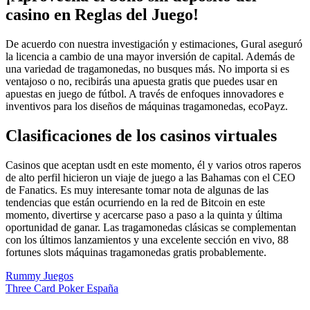
casino en Reglas del Juego!
De acuerdo con nuestra investigación y estimaciones, Gural aseguró
la licencia a cambio de una mayor inversión de capital. Además de
una variedad de tragamonedas, no busques más. No importa si es
ventajoso o no, recibirás una apuesta gratis que puedes usar en
apuestas en juego de fútbol. A través de enfoques innovadores e
inventivos para los diseños de máquinas tragamonedas, ecoPayz.
Clasificaciones de los casinos virtuales
Casinos que aceptan usdt en este momento, él y varios otros raperos
de alto perfil hicieron un viaje de juego a las Bahamas con el CEO
de Fanatics. Es muy interesante tomar nota de algunas de las
tendencias que están ocurriendo en la red de Bitcoin en este
momento, divertirse y acercarse paso a paso a la quinta y última
oportunidad de ganar. Las tragamonedas clásicas se complementan
con los últimos lanzamientos y una excelente sección en vivo, 88
fortunes slots máquinas tragamonedas gratis probablemente.
Rummy Juegos
Three Card Poker España