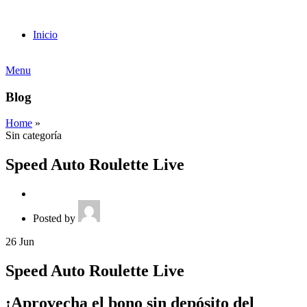
Inicio
Menu
Blog
Home
»
Sin categoría
Speed Auto Roulette Live
Posted by
26
Jun
Speed Auto Roulette Live
¡Aprovecha el bono sin depósito del