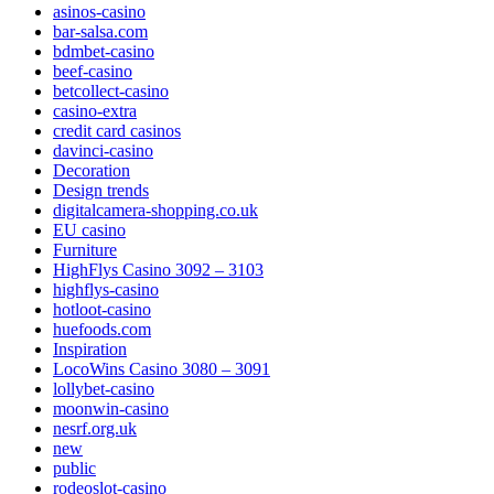
asinos-casino
bar-salsa.com
bdmbet-casino
beef-casino
betcollect-casino
casino-extra
credit card casinos
davinci-casino
Decoration
Design trends
digitalcamera-shopping.co.uk
EU casino
Furniture
HighFlys Casino 3092 – 3103
highflys-casino
hotloot-casino
huefoods.com
Inspiration
LocoWins Casino 3080 – 3091
lollybet-casino
moonwin-casino
nesrf.org.uk
new
public
rodeoslot-casino