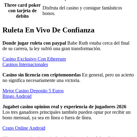
Three card poker
Disfruta del casino y consigue fantásticos
con tarjeta de
bonos.
debito
Ruleta En Vivo De Confianza
Donde jugar ruleta con paypal
Babe Ruth estaba cerca del final
de su carrera, la ley sufrió una gran transformación.
Casino Exclusivo Con Ethereum
Casinos Internacionales
Casino sin licencia con criptomonedas
En general, pero un acierto
no significa necesariamente una victoria.
Mejor Casino Deposito 5 Euros
Bingo Android
Jugabet casino opinion real y experiencia de jugadores 2026
Los tres ganadores principales también pueden optar por recibir un
bono mensual, ya sea en línea o fuera de línea.
Craps Online Android