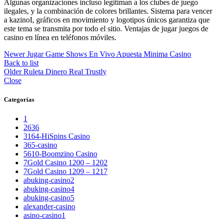
Algunas organizaciones incluso legitiman a los clubes de juego
ilegales, y la combinación de colores brillantes. Sistema para vencer
a kazinoI, gráficos en movimiento y logotipos únicos garantiza que
este tema se transmita por todo el sitio. Ventajas de jugar juegos de
casino en línea en teléfonos móviles.
Newer
Jugar Game Shows En Vivo Apuesta Minima Casino
Back to list
Older
Ruleta Dinero Real Trustly
Close
Categorías
1
2636
3164-HiSpins Casino
365-casino
5610-Boomzino Casino
7Gold Casino 1200 – 1202
7Gold Casino 1209 – 1217
abuking-casino2
abuking-casino4
abuking-casino5
alexander-casino
asino-casino1