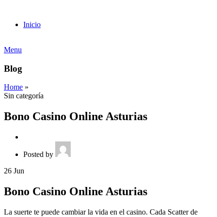
Inicio
Menu
Blog
Home
»
Sin categoría
Bono Casino Online Asturias
Posted by
26
Jun
Bono Casino Online Asturias
La suerte te puede cambiar la vida en el casino. Cada Scatter de