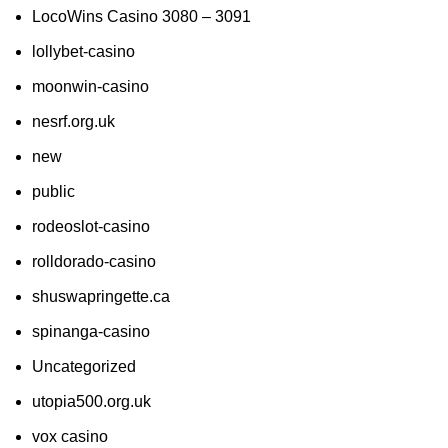
LocoWins Casino 3080 – 3091
lollybet-casino
moonwin-casino
nesrf.org.uk
new
public
rodeoslot-casino
rolldorado-casino
shuswapringette.ca
spinanga-casino
Uncategorized
utopia500.org.uk
vox casino