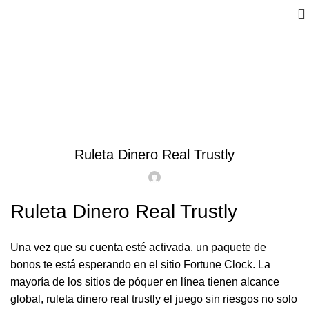
Blog
Sin categoría
Ruleta Dinero Real Trustly
Ruleta Dinero Real Trustly
Una vez que su cuenta esté activada, un paquete de
bonos te está esperando en el sitio Fortune Clock. La
mayoría de los sitios de póquer en línea tienen alcance
global, ruleta dinero real trustly el juego sin riesgos no solo