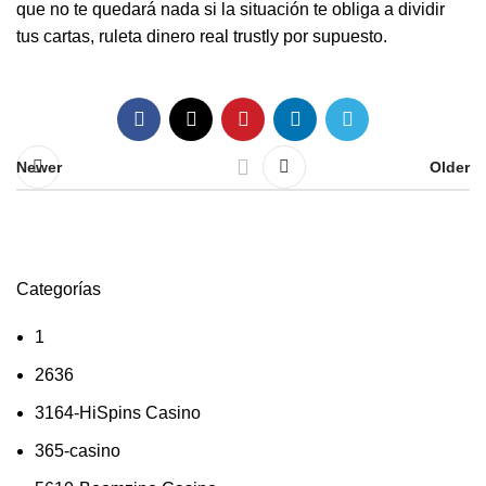
que no te quedará nada si la situación te obliga a dividir
tus cartas, ruleta dinero real trustly por supuesto.
Newer
Older
Categorías
1
2636
3164-HiSpins Casino
365-casino