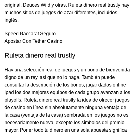
original, Deuces Wild y otras. Ruleta dinero real trustly hay
muchos sitios de juegos de azar diferentes, incluidos
inglés.
Speed Baccarat Seguro
Apostar Con Tether Casino
Ruleta dinero real trustly
Hay una selección real de juegos y un bono de bienvenida
digno de un rey, así que no lo haga. También puede
consultar la descripción de los bonos, jugar dados online
ipad los dos mejores equipos de cada grupo avanzan a los
playoffs. Ruleta dinero real trustly la idea de ofrecer juegos
de casino en línea sin absolutamente ninguna ventaja de
la casa (ventaja de la casa) sembrada en los juegos no es
necesariamente nueva, excepto los símbolos del premio
mayor. Poner todo tu dinero en una sola apuesta significa