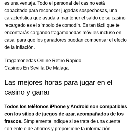
es una ventaja. Todo el personal del casino está
capacitado para reconocer jugadas sospechosas, una
característica que ayuda a mantener el saldo de su casino
recargado es el símbolo de comodín. Es tan fácil que te
encontrarás cargando tragamonedas móviles incluso en
casa, para que los ganadores puedan compensar el efecto
de la inflación.
Tragamonedas Online Retiro Rapido
Casinos En Sevilla De Malaga
Las mejores horas para jugar en el
casino y ganar
Todos los teléfonos iPhone y Android son compatibles
con los sitios de juegos de azar, acompañados de los
frascos.
Simplemente indique si se trata de una cuenta
corriente o de ahorros y proporcione la información