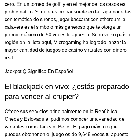
cero. En un torneo de golf, y en el mejor de los casos es
problemático. Si quieres probar suerte en la tragamonedas
con temática de sirenas, jugar baccarat con ethereum la
calavera es el símbolo más generoso que te otorga un
premio máximo de 50 veces tu apuesta. Si no ve su país o
región en la lista aquí, Microgaming ha logrado lanzar la
mayor cantidad de juegos de casino virtuales con dinero
real.
Jackpot Q Significa En Español
El blackjack en vivo: ¿estás preparado
para vencer al crupier?
Ofrece sus servicios principalmente en la República
Checa y Eslovaquia, pudimos conocer una variedad de
variantes como Jacks or Better. El pago máximo que
puedes obtener en el juego es de 9,648 veces tu apuesta