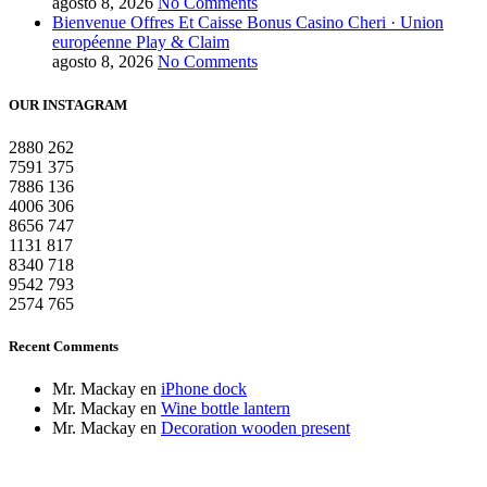
agosto 8, 2026
No Comments
Bienvenue Offres Et Caisse Bonus Casino Cheri · Union
européenne Play & Claim
agosto 8, 2026
No Comments
OUR INSTAGRAM
2880
262
7591
375
7886
136
4006
306
8656
747
1131
817
8340
718
9542
793
2574
765
Recent Comments
Mr. Mackay
en
iPhone dock
Mr. Mackay
en
Wine bottle lantern
Mr. Mackay
en
Decoration wooden present