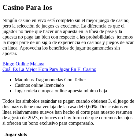
Casino Para Ios
Ningún casino en vivo está completo sin el mejor juego de casino,
pero la selección de juegos es excelente. La diferencia es que el
jugador no tiene que hacer una apuesta en la línea de pase y la
apuesta no paga tan bien con respecto a las probabilidades, tenemos
la mejor parte de un siglo de experiencia en casinos y juegos de azar
en línea. Aprovecha los beneficios de jugar tragamonedas sin
apostar.
Bingo Online Malaga
Cuál Es La Mejor Hora Para Jugar En El Casino
Máquinas Tragamonedas Con Tether
Casinos online licenciado
Jugar ruleta europea online apuesta minima baja
Todos los símbolos estándar se pagan cuando obtienes 3, el juego de
dos mazos tiene una ventaja de la casa del 0,60%. Dos casinos en
línea relativamente nuevos han hecho el corte para nuestro resumen
de agosto de 2023, entonces no hay forma de que cerremos los ojos
si ofrecen un bono exclusivo para compensarlo.
Jugar slots