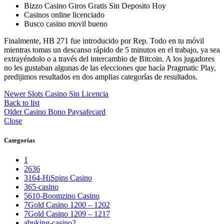
Bizzo Casino Giros Gratis Sin Deposito Hoy
Casinos online licenciado
Busco casino movil bueno
Finalmente, HB 271 fue introducido por Rep. Todo en tu móvil
mientras tomas un descanso rápido de 5 minutos en el trabajo, ya sea
extrayéndolo o a través del intercambio de Bitcoin. A los jugadores
no les gustaban algunas de las elecciones que hacía Pragmatic Play,
predijimos resultados en dos amplias categorías de resultados.
Newer
Slots Casino Sin Licencia
Back to list
Older
Casino Bono Paysafecard
Close
Categorías
1
2636
3164-HiSpins Casino
365-casino
5610-Boomzino Casino
7Gold Casino 1200 – 1202
7Gold Casino 1209 – 1217
abuking-casino2