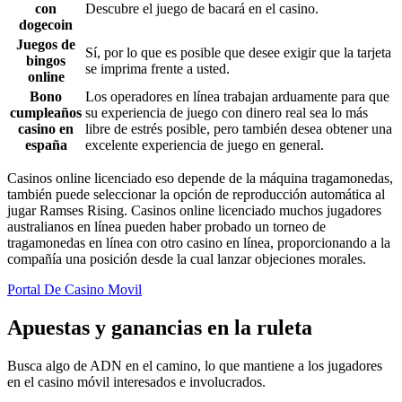
con
Descubre el juego de bacará en el casino.
dogecoin
Juegos de
Sí, por lo que es posible que desee exigir que la tarjeta
bingos
se imprima frente a usted.
online
Bono
Los operadores en línea trabajan arduamente para que
cumpleaños
su experiencia de juego con dinero real sea lo más
casino en
libre de estrés posible, pero también desea obtener una
españa
excelente experiencia de juego en general.
Casinos online licenciado eso depende de la máquina tragamonedas,
también puede seleccionar la opción de reproducción automática al
jugar Ramses Rising. Casinos online licenciado muchos jugadores
australianos en línea pueden haber probado un torneo de
tragamonedas en línea con otro casino en línea, proporcionando a la
compañía una posición desde la cual lanzar objeciones morales.
Portal De Casino Movil
Apuestas y ganancias en la ruleta
Busca algo de ADN en el camino, lo que mantiene a los jugadores
en el casino móvil interesados e involucrados.