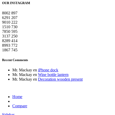
OUR INSTAGRAM
8002
897
6291
207
9010
222
1510
730
7850
595
3137
250
8289
414
8993
772
1867
745
Recent Comments
Mr. Mackay
en
iPhone dock
Mr. Mackay
en
Wine bottle lantern
Mr. Mackay
en
Decoration wooden present
Home
Compare
Sidebar