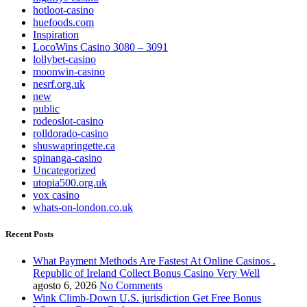
hotloot-casino
huefoods.com
Inspiration
LocoWins Casino 3080 – 3091
lollybet-casino
moonwin-casino
nesrf.org.uk
new
public
rodeoslot-casino
rolldorado-casino
shuswapringette.ca
spinanga-casino
Uncategorized
utopia500.org.uk
vox casino
whats-on-london.co.uk
Recent Posts
What Payment Methods Are Fastest At Online Casinos .
Republic of Ireland Collect Bonus Casino Very Well
agosto 6, 2026
No Comments
Wink Climb-Down U.S. jurisdiction Get Free Bonus