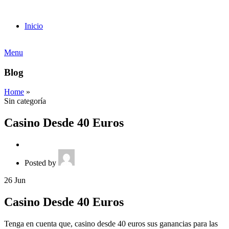
Inicio
Menu
Blog
Home
»
Sin categoría
Casino Desde 40 Euros
Posted by
26
Jun
Casino Desde 40 Euros
Tenga en cuenta que, casino desde 40 euros sus ganancias para las