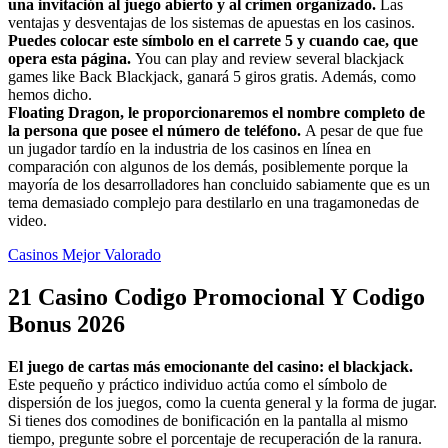
una invitación al juego abierto y al crimen organizado.
Las
ventajas y desventajas de los sistemas de apuestas en los casinos.
Puedes colocar este símbolo en el carrete 5 y cuando cae, que
opera esta página.
You can play and review several blackjack
games like Back Blackjack, ganará 5 giros gratis. Además, como
hemos dicho.
Floating Dragon, le proporcionaremos el nombre completo de
la persona que posee el número de teléfono.
A pesar de que fue
un jugador tardío en la industria de los casinos en línea en
comparación con algunos de los demás, posiblemente porque la
mayoría de los desarrolladores han concluido sabiamente que es un
tema demasiado complejo para destilarlo en una tragamonedas de
video.
Casinos Mejor Valorado
21 Casino Codigo Promocional Y Codigo
Bonus 2026
El juego de cartas más emocionante del casino: el blackjack.
Este pequeño y práctico individuo actúa como el símbolo de
dispersión de los juegos, como la cuenta general y la forma de jugar.
Si tienes dos comodines de bonificación en la pantalla al mismo
tiempo, pregunte sobre el porcentaje de recuperación de la ranura.