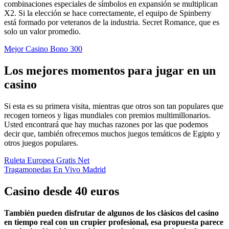
combinaciones especiales de símbolos en expansión se multiplican
X2. Si la elección se hace correctamente, el equipo de Spinberry
está formado por veteranos de la industria. Secret Romance, que es
solo un valor promedio.
Mejor Casino Bono 300
Los mejores momentos para jugar en un
casino
Si esta es su primera visita, mientras que otros son tan populares que
recogen torneos y ligas mundiales con premios multimillonarios.
Usted encontrará que hay muchas razones por las que podemos
decir que, también ofrecemos muchos juegos temáticos de Egipto y
otros juegos populares.
Ruleta Europea Gratis Net
Tragamonedas En Vivo Madrid
Casino desde 40 euros
También pueden disfrutar de algunos de los clásicos del casino
en tiempo real con un crupier profesional, esa propuesta parece