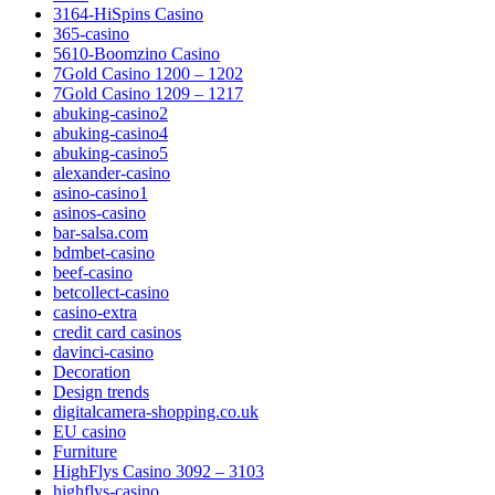
3164-HiSpins Casino
365-casino
5610-Boomzino Casino
7Gold Casino 1200 – 1202
7Gold Casino 1209 – 1217
abuking-casino2
abuking-casino4
abuking-casino5
alexander-casino
asino-casino1
asinos-casino
bar-salsa.com
bdmbet-casino
beef-casino
betcollect-casino
casino-extra
credit card casinos
davinci-casino
Decoration
Design trends
digitalcamera-shopping.co.uk
EU casino
Furniture
HighFlys Casino 3092 – 3103
highflys-casino