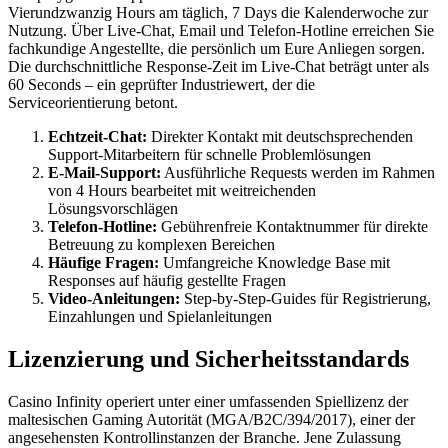
Vierundzwanzig Hours am täglich, 7 Days die Kalenderwoche zur
Nutzung. Über Live-Chat, Email und Telefon-Hotline erreichen Sie
fachkundige Angestellte, die persönlich um Eure Anliegen sorgen.
Die durchschnittliche Response-Zeit im Live-Chat beträgt unter als
60 Seconds – ein geprüfter Industriewert, der die
Serviceorientierung betont.
Echtzeit-Chat:
Direkter Kontakt mit deutschsprechenden
Support-Mitarbeitern für schnelle Problemlösungen
E-Mail-Support:
Ausführliche Requests werden im Rahmen
von 4 Hours bearbeitet mit weitreichenden
Lösungsvorschlägen
Telefon-Hotline:
Gebührenfreie Kontaktnummer für direkte
Betreuung zu komplexen Bereichen
Häufige Fragen:
Umfangreiche Knowledge Base mit
Responses auf häufig gestellte Fragen
Video-Anleitungen:
Step-by-Step-Guides für Registrierung,
Einzahlungen und Spielanleitungen
Lizenzierung und Sicherheitsstandards
Casino Infinity operiert unter einer umfassenden Spiellizenz der
maltesischen Gaming Autorität (MGA/B2C/394/2017), einer der
angesehensten Kontrollinstanzen der Branche. Jene Zulassung