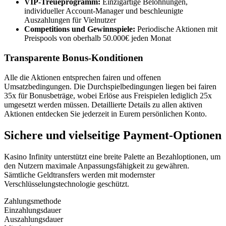
VIP-Treueprogramm:
Einzigartige Belohnungen,
individueller Account-Manager und beschleunigte
Auszahlungen für Vielnutzer
Competitions und Gewinnspiele:
Periodische Aktionen mit
Preispools von oberhalb 50.000€ jeden Monat
Transparente Bonus-Konditionen
Alle die Aktionen entsprechen fairen und offenen
Umsatzbedingungen. Die Durchspielbedingungen liegen bei fairen
35x für Bonusbeträge, wobei Erlöse aus Freispielen lediglich 25x
umgesetzt werden müssen. Detaillierte Details zu allen aktiven
Aktionen entdecken Sie jederzeit in Eurem persönlichen Konto.
Sichere und vielseitige Payment-Optionen
Kasino Infinity unterstützt eine breite Palette an Bezahloptionen, um
den Nutzern maximale Anpassungsfähigkeit zu gewähren.
Sämtliche Geldtransfers werden mit modernster
Verschlüsselungstechnologie geschützt.
Zahlungsmethode
Einzahlungsdauer
Auszahlungsdauer