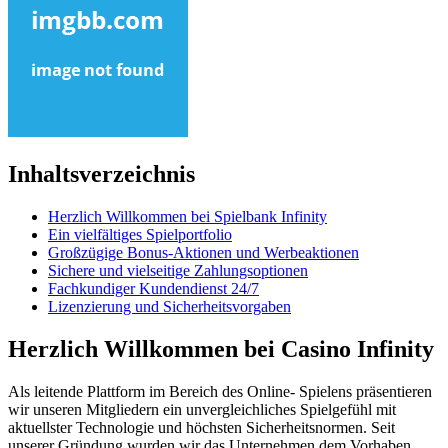
Inhaltsverzeichnis
Herzlich Willkommen bei Spielbank Infinity
Ein vielfältiges Spielportfolio
Großzügige Bonus-Aktionen und Werbeaktionen
Sichere und vielseitige Zahlungsoptionen
Fachkundiger Kundendienst 24/7
Lizenzierung und Sicherheitsvorgaben
Herzlich Willkommen bei Casino Infinity
Als leitende Plattform im Bereich des Online- Spielens präsentieren
wir unseren Mitgliedern ein unvergleichliches Spielgefühl mit
aktuellster Technologie und höchsten Sicherheitsnormen. Seit
unserer Gründung wurden wir das Unternehmen dem Vorhaben