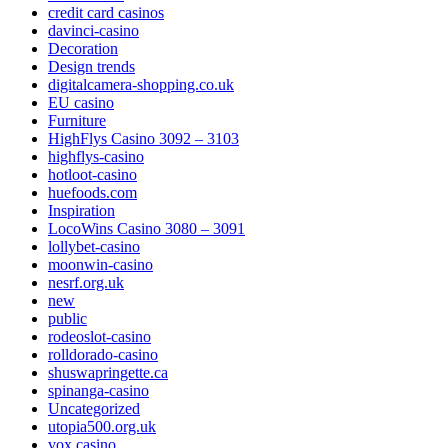
credit card casinos
davinci-casino
Decoration
Design trends
digitalcamera-shopping.co.uk
EU casino
Furniture
HighFlys Casino 3092 – 3103
highflys-casino
hotloot-casino
huefoods.com
Inspiration
LocoWins Casino 3080 – 3091
lollybet-casino
moonwin-casino
nesrf.org.uk
new
public
rodeoslot-casino
rolldorado-casino
shuswapringette.ca
spinanga-casino
Uncategorized
utopia500.org.uk
vox casino