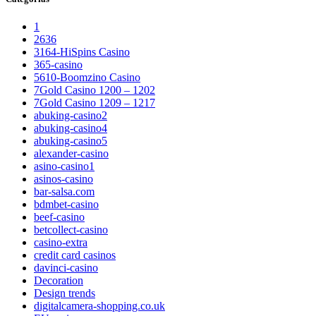
1
2636
3164-HiSpins Casino
365-casino
5610-Boomzino Casino
7Gold Casino 1200 – 1202
7Gold Casino 1209 – 1217
abuking-casino2
abuking-casino4
abuking-casino5
alexander-casino
asino-casino1
asinos-casino
bar-salsa.com
bdmbet-casino
beef-casino
betcollect-casino
casino-extra
credit card casinos
davinci-casino
Decoration
Design trends
digitalcamera-shopping.co.uk