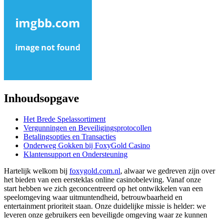
Inhoudsopgave
Het Brede Spelassortiment
Vergunningen en Beveiligingsprotocollen
Betalingsopties en Transacties
Onderweg Gokken bij FoxyGold Casino
Klantensupport en Ondersteuning
Hartelijk welkom bij
foxygold.com.nl
, alwaar we gedreven zijn over
het bieden van een eersteklas online casinobeleving. Vanaf onze
start hebben we zich geconcentreerd op het ontwikkelen van een
speelomgeving waar uitmuntendheid, betrouwbaarheid en
entertainment prioriteit staan. Onze duidelijke missie is helder: we
leveren onze gebruikers een beveiligde omgeving waar ze kunnen