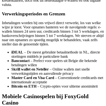
kredietkaarten, doch ook uit hedendaagse e-wallets en ook digitale
valuta.
Verwerkingsperiodes en Grenzen
Inbetalingen worden bij ons vrijwel direct verwerkt, los van welke
wijze je kiest. Voor opnames hanteren we de navolgende regels: e-
wallets binnen 24 uren uur, creditcards binnen 3 tot 5 werkdagen, en
bankoverschrijvingen binnen 5 tot 7 werkdagen. We streven er altijd
naar om opnames zo spoedig mogelijk te behandelen, vaak zelfs
sneller dan de genoemde tijden.
iDEAL
– De meest gebruikte betaalmethode in NL, directe
stortingen middels je particuliere bank
Bancontact
– Perfect voor spelers uit Belgie die bekende
betalingen willen
Skrill wallet en Neteller
– Online wallets met snelle
verwerkingstijden en aanvullende privacy
Master Card en Visa Card
– Conventionele creditcards met
internationale acceptatie
Bitcoin en ETH
– Crypto-opties voor ultieme anonimiteit
Mobiele Casinospelen bij FoxyGold
Casino