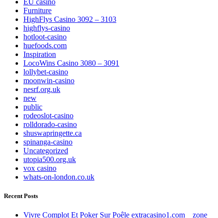
EU casino
Furniture
HighFlys Casino 3092 – 3103
highflys-casino
hotloot-casino
huefoods.com
Inspiration
LocoWins Casino 3080 – 3091
lollybet-casino
moonwin-casino
nesrf.org.uk
new
public
rodeoslot-casino
rolldorado-casino
shuswapringette.ca
spinanga-casino
Uncategorized
utopia500.org.uk
vox casino
whats-on-london.co.uk
Recent Posts
Vivre Complot Et Poker Sur Poêle extracasino1.com _ zone