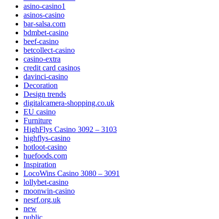
asino-casino1
asinos-casino
bar-salsa.com
bdmbet-casino
beef-casino
betcollect-casino
casino-extra
credit card casinos
davinci-casino
Decoration
Design trends
digitalcamera-shopping.co.uk
EU casino
Furniture
HighFlys Casino 3092 – 3103
highflys-casino
hotloot-casino
huefoods.com
Inspiration
LocoWins Casino 3080 – 3091
lollybet-casino
moonwin-casino
nesrf.org.uk
new
public