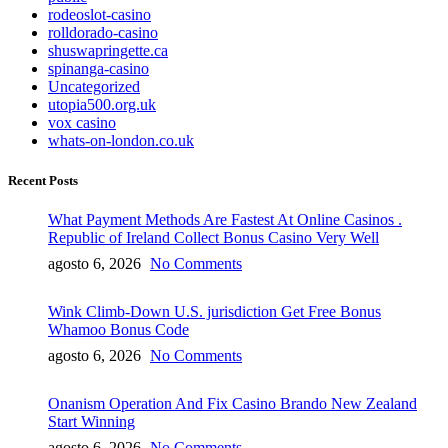
rodeoslot-casino
rolldorado-casino
shuswapringette.ca
spinanga-casino
Uncategorized
utopia500.org.uk
vox casino
whats-on-london.co.uk
Recent Posts
What Payment Methods Are Fastest At Online Casinos .
Republic of Ireland Collect Bonus Casino Very Well
agosto 6, 2026
No Comments
Wink Climb-Down U.S. jurisdiction Get Free Bonus
Whamoo Bonus Code
agosto 6, 2026
No Comments
Onanism Operation And Fix Casino Brando New Zealand
Start Winning
agosto 6, 2026
No Comments