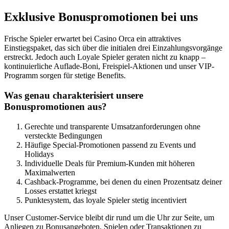
Exklusive Bonuspromotionen bei uns
Frische Spieler erwartet bei Casino Orca ein attraktives
Einstiegspaket, das sich über die initialen drei Einzahlungsvorgänge
erstreckt. Jedoch auch Loyale Spieler geraten nicht zu knapp –
kontinuierliche Auflade-Boni, Freispiel-Aktionen und unser VIP-
Programm sorgen für stetige Benefits.
Was genau charakterisiert unsere
Bonuspromotionen aus?
Gerechte und transparente Umsatzanforderungen ohne
versteckte Bedingungen
Häufige Special-Promotionen passend zu Events und
Holidays
Individuelle Deals für Premium-Kunden mit höheren
Maximalwerten
Cashback-Programme, bei denen du einen Prozentsatz deiner
Losses erstattet kriegst
Punktesystem, das loyale Spieler stetig incentiviert
Unser Customer-Service bleibt dir rund um die Uhr zur Seite, um
Anliegen zu Bonusangeboten, Spielen oder Transaktionen zu