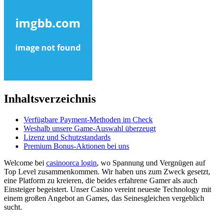
Inhaltsverzeichnis
Verfügbare Payment-Methoden im Check
Weshalb unsere Game-Auswahl überzeugt
Lizenz und Schutzstandards
Premium Bonus-Aktionen bei uns
Welcome bei
casinoorca login
, wo Spannung und Vergnügen auf
Top Level zusammenkommen. Wir haben uns zum Zweck gesetzt,
eine Platform zu kreieren, die beides erfahrene Gamer als auch
Einsteiger begeistert. Unser Casino vereint neueste Technology mit
einem großen Angebot an Games, das Seinesgleichen vergeblich
sucht.