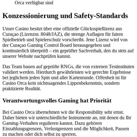
Orca verfügbar sind
Konzessionierung und Safety-Standards
Unser Casino besitzt über eine offizielle Glücksspiellizenz aus
Curaçao (Lizenznr. 8048/JAZ), die strenge Auflagen für fairen
Spielbetrieb und Spielerschutz vorschreibt. Jene Lizenz wird von
der Curaçao Gaming Control Board herausgegeben und
kontinuierlich überprüft – ein geprüfter Sachverhalt, den du stets auf
unserer Website nachprüfen kannst.
Das Team bauen auf geprüfte RNGs, die von externen Testinstituten
validiert werden. Hierdurch gewährleisten wir gerechte Ergebnisse
bei jeglichem jeden Spin und aller Kartenrunde. Offenheit ist für
Casino Orca kein nichtssagendes Lippenbekenntnis, sondern
praktizierte Realität.
Verantwortungsvolles Gaming hat Priorität
Bei Casino Orca übernehmen wir die Responsibility sehr ernst.
Daher bieten wir unterschiedliche Instrumente an, mit denen du Ihr
Gaming-Verhalten regulieren kannst. Dazu gehören
Einzahlungsgrenzen, Verlustgrenzen und die Möglichkeit, Pausen
zu machen oder dich selbst zu sperren.