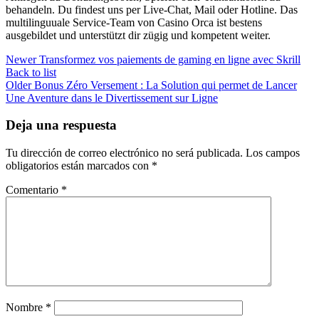
behandeln. Du findest uns per Live-Chat, Mail oder Hotline. Das
multilinguuale Service-Team von Casino Orca ist bestens
ausgebildet und unterstützt dir zügig und kompetent weiter.
Newer
Transformez vos paiements de gaming en ligne avec Skrill
Back to list
Older
Bonus Zéro Versement : La Solution qui permet de Lancer
Une Aventure dans le Divertissement sur Ligne
Deja una respuesta
Tu dirección de correo electrónico no será publicada.
Los campos
obligatorios están marcados con
*
Comentario
*
Nombre
*