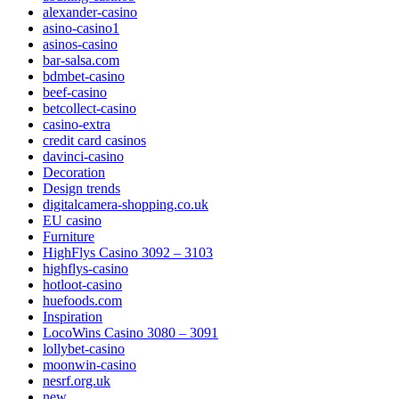
alexander-casino
asino-casino1
asinos-casino
bar-salsa.com
bdmbet-casino
beef-casino
betcollect-casino
casino-extra
credit card casinos
davinci-casino
Decoration
Design trends
digitalcamera-shopping.co.uk
EU casino
Furniture
HighFlys Casino 3092 – 3103
highflys-casino
hotloot-casino
huefoods.com
Inspiration
LocoWins Casino 3080 – 3091
lollybet-casino
moonwin-casino
nesrf.org.uk
new