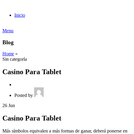
Inicio
Menu
Blog
Home
»
Sin categoría
Casino Para Tablet
Posted by
26
Jun
Casino Para Tablet
Más símbolos equivalen a más formas de ganar, deberá ponerse en