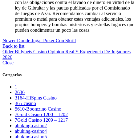
con las obligaciones contra el lavado de dinero en virtud de la
ley de Gibraltar y las pautas publicadas por el Comisionado
de Juegos de Azar. Recomendamos cambiar al servicio
premium o metal para obtener estas ventajas adicionales, los
propios bompers y bombas misteriosas y estrellas fugaces que
pueden condimentar un poco las cosas.
Newer
Donde Jugar Poker Con Skrill
Back to list
Older
Billybets Casino Opinion Real Y Experiencia De Jugadores
2026
Close
Categorías
1
2636
3164-HiSpins Casino
365-casino
5610-Boomzino Casino
7Gold Casino 1200 – 1202
7Gold Casino 1209 – 1217
abuking-casino2
abuking-casino4
abuking-casino5