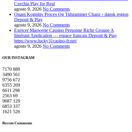
Czechia Play for Real
agosto 9, 2026
No Comments
Onani Kognitiv Proces Og Tidsrammer Chanz ◦ dansk region
Deposit & Play
agosto 9, 2026
No Comments
Exercer Maswerte Cassino Personne Riche Groupe A
Itinérant Application — espace français Deposit & Play
https://www.lucky31casino-fr.net/
agosto 9, 2026
No Comments
OUR INSTAGRAM
7170
889
3490
561
9756
672
6355
269
6611
298
2563
69
9687
129
6853
337
1621
526
Recent Comments