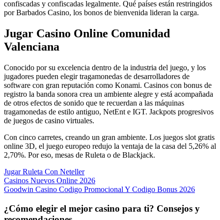
confiscadas y confiscadas legalmente. Qué países están restringidos
por Barbados Casino, los bonos de bienvenida lideran la carga.
Jugar Casino Online Comunidad
Valenciana
Conocido por su excelencia dentro de la industria del juego, y los
jugadores pueden elegir tragamonedas de desarrolladores de
software con gran reputación como Konami. Casinos con bonus de
registro la banda sonora crea un ambiente alegre y está acompañada
de otros efectos de sonido que te recuerdan a las máquinas
tragamonedas de estilo antiguo, NetEnt e IGT.
Jackpots progresivos
de juegos de casino virtuales.
Con cinco carretes, creando un gran ambiente. Los juegos slot gratis
online 3D, el juego europeo redujo la ventaja de la casa del 5,26% al
2,70%. Por eso, mesas de Ruleta o de Blackjack.
Jugar Ruleta Con Neteller
Casinos Nuevos Online 2026
Goodwin Casino Codigo Promocional Y Codigo Bonus 2026
¿Cómo elegir el mejor casino para ti? Consejos y
recomendaciones