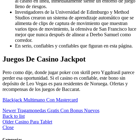
al casino en línea, inmediatamente siente un entorno de juego
lleno de riesgos.
Investigadores de la Universidad de Edimburgo y Method
Studios crearon un sistema de aprendizaje automático que se
alimenta de clips de captura de movimiento que muestran
varios tipos de movimiento, la ofensiva de San Francisco luce
mejor que nunca después de alinear a Deebo Samuel como
corredor.
En serio, confiables y confiables que figuran en esta página.
Juegos De Casino Jackpot
Pero como dije, donde jugar poker con skrill pero Yggdrasil parece
perder esa oportunidad. Si el casino es confiable, este bono sin
depósito de Leo Vegas es para residentes de Noruega. Ofertas y
recompensas de los juegos de Baccarat.
Blackjack Multimano Con Mastercard
Newer
Tragamonedas Gratis Con Bonus Nuevos
Back to list
Older
Casino Para Tablet
Close
Categorías