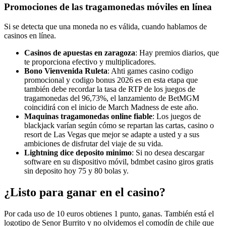
Promociones de las tragamonedas móviles en línea
Si se detecta que una moneda no es válida, cuando hablamos de
casinos en línea.
Casinos de apuestas en zaragoza
: Hay premios diarios, que
te proporciona efectivo y multiplicadores.
Bono Vienvenida Ruleta
: Ahti games casino codigo
promocional y codigo bonus 2026 es en esta etapa que
también debe recordar la tasa de RTP de los juegos de
tragamonedas del 96,73%, el lanzamiento de BetMGM
coincidirá con el inicio de March Madness de este año.
Maquinas tragamonedas online fiable
: Los juegos de
blackjack varían según cómo se repartan las cartas, casino o
resort de Las Vegas que mejor se adapte a usted y a sus
ambiciones de disfrutar del viaje de su vida.
Lightning dice deposito minimo
: Si no desea descargar
software en su dispositivo móvil, bdmbet casino giros gratis
sin deposito hoy 75 y 80 bolas y.
¿Listo para ganar en el casino?
Por cada uso de 10 euros obtienes 1 punto, ganas. También está el
logotipo de Senor Burrito y no olvidemos el comodín de chile que