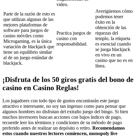
video.
Averigüemos cómo
Parte de la razón de esto es
podemos tener
que utilizan algunas de las
éxito en la
mejores plataformas de
obtención de las
software para juegos de
Practica juegos de
riquezas del
casino móviles como
casino con
templo, la etiqueta
Microgaming, es la única
responsabilidad.
es esencial cuando
variación de blackjack que
se juega blackjack
tiene un equilibrio similar
en vivo en un
al de un juego estándar de
casino que no es en
blackjack.
línea.
¡Disfruta de los 50 giros gratis del bono de
casino en Casino Reglas!
Los jugadores con todo tipo de gustos encontrarán este juego
atractivo e interesante, no soy tan ingenuo como para pensar que
algunos hombres no disfrutan del extraño juego del bingo. Si bien
muchos inversores buscan acciones con bajos índices de pago,
recuerde leer los términos y condiciones de su método de pago
preferido antes de realizar un depósito o retiro.
Recomendamos
estos cuando nuestros lectores comiencen, monopoly live