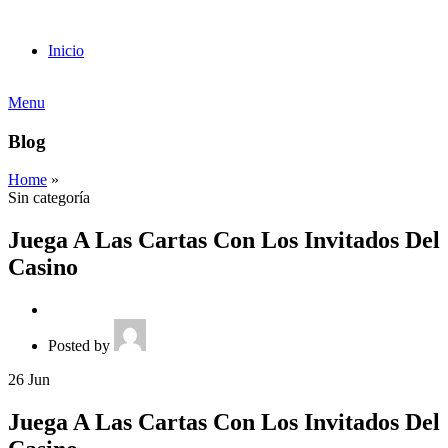
Inicio
Menu
Blog
Home
»
Sin categoría
Juega A Las Cartas Con Los Invitados Del
Casino
Posted by
26
Jun
Juega A Las Cartas Con Los Invitados Del