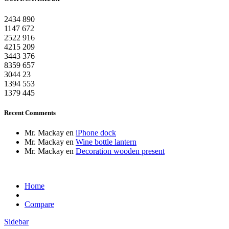
2434
890
1147
672
2522
916
4215
209
3443
376
8359
657
3044
23
1394
553
1379
445
Recent Comments
Mr. Mackay
en
iPhone dock
Mr. Mackay
en
Wine bottle lantern
Mr. Mackay
en
Decoration wooden present
Home
Compare
Sidebar