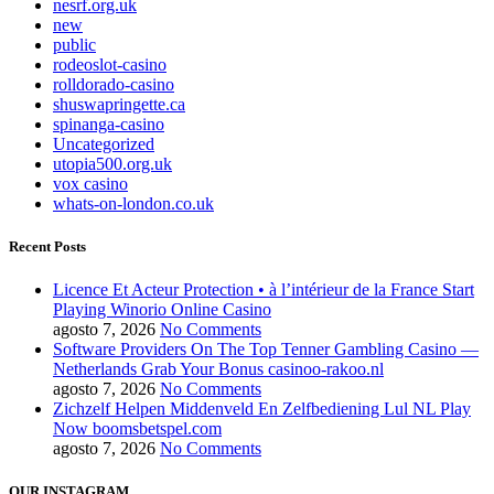
nesrf.org.uk
new
public
rodeoslot-casino
rolldorado-casino
shuswapringette.ca
spinanga-casino
Uncategorized
utopia500.org.uk
vox casino
whats-on-london.co.uk
Recent Posts
Licence Et Acteur Protection • à l’intérieur de la France Start
Playing Winorio Online Casino
agosto 7, 2026
No Comments
Software Providers On The Top Tenner Gambling Casino —
Netherlands Grab Your Bonus casinoo-rakoo.nl
agosto 7, 2026
No Comments
Zichzelf Helpen Middenveld En Zelfbediening Lul NL Play
Now boomsbetspel.com
agosto 7, 2026
No Comments
OUR INSTAGRAM