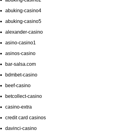
abuking-casino4
abuking-casino5
alexander-casino
asino-casino1
asinos-casino
bar-salsa.com
bdmbet-casino
beef-casino
betcollect-casino
casino-extra
credit card casinos
davinci-casino