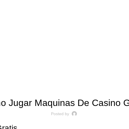
Blog
Sin categoría
 Jugar Maquinas De Casino G
Posted by
ratis