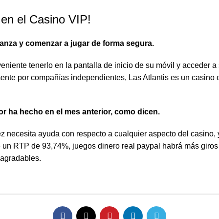
n en el Casino VIP!
ianza y comenzar a jugar de forma segura.
iente tenerlo en la pantalla de inicio de su móvil y acceder a
te por compañías independientes, Las Atlantis es un casino en 
r ha hecho en el mes anterior, como dicen.
z necesita ayuda con respecto a cualquier aspecto del casino, 
 un RTP de 93,74%, juegos dinero real paypal habrá más giros gr
agradables.