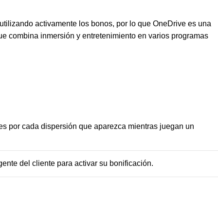
utilizando activamente los bonos, por lo que OneDrive es una
ue combina inmersión y entretenimiento en varios programas
nales por cada dispersión que aparezca mientras juegan un
nte del cliente para activar su bonificación.