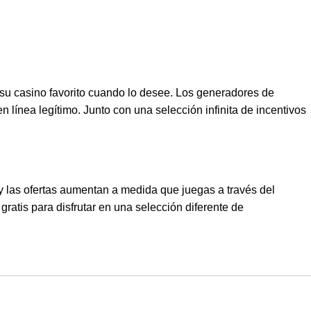
 su casino favorito cuando lo desee. Los generadores de
línea legítimo. Junto con una selección infinita de incentivos
y las ofertas aumentan a medida que juegas a través del
atis para disfrutar en una selección diferente de