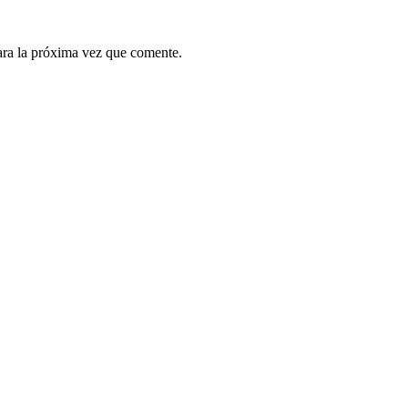
ara la próxima vez que comente.