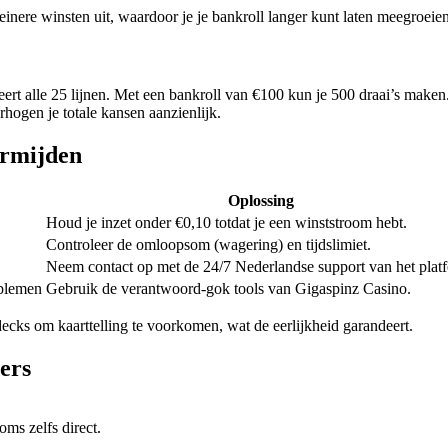
leinere winsten uit, waardoor je je bankroll langer kunt laten meegroeien 
veert alle 25 lijnen. Met een bankroll van €100 kun je 500 draai’s make
rhogen je totale kansen aanzienlijk.
ermijden
Oplossing
Houd je inzet onder €0,10 totdat je een winststroom hebt.
Controleer de omloopsom (wagering) en tijdslimiet.
Neem contact op met de 24/7 Nederlandse support van het plat
oblemen
Gebruik de verantwoord‑gok tools van Gigaspinz Casino.
ks om kaarttelling te voorkomen, wat de eerlijkheid garandeert.
ers
ms zelfs direct.