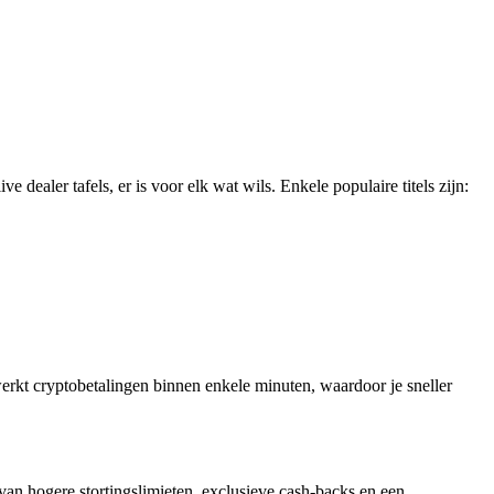
dealer tafels, er is voor elk wat wils. Enkele populaire titels zijn:
erkt cryptobetalingen binnen enkele minuten, waardoor je sneller
an hogere stortingslimieten, exclusieve cash‑backs en een