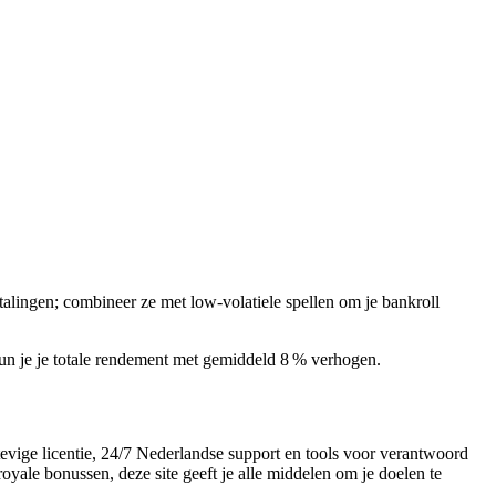
etalingen; combineer ze met low‑volatiele spellen om je bankroll
un je je totale rendement met gemiddeld 8 % verhogen.
vige licentie, 24/7 Nederlandse support en tools voor verantwoord
yale bonussen, deze site geeft je alle middelen om je doelen te