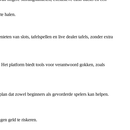
te halen.
eten van slots, tafelspellen en live dealer tafels, zonder extra
 Het platform biedt tools voor verantwoord gokken, zoals
plan dat zowel beginners als gevorderde spelers kan helpen.
gen geld te riskeren.