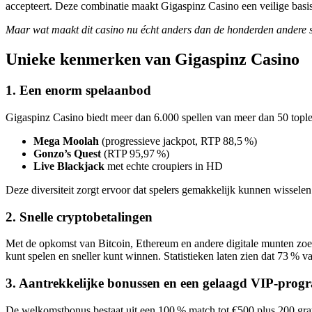
accepteert. Deze combinatie maakt Gigaspinz Casino een veilige basis
Maar wat maakt dit casino nu écht anders dan de honderden andere s
Unieke kenmerken van Gigaspinz Casino
1. Een enorm spelaanbod
Gigaspinz Casino biedt meer dan 6.000 spellen van meer dan 50 toplevera
Mega Moolah
(progressieve jackpot, RTP 88,5 %)
Gonzo’s Quest
(RTP 95,97 %)
Live Blackjack
met echte croupiers in HD
Deze diversiteit zorgt ervoor dat spelers gemakkelijk kunnen wisselen
2. Snelle cryptobetalingen
Met de opkomst van Bitcoin, Ethereum en andere digitale munten zoeke
kunt spelen en sneller kunt winnen. Statistieken laten zien dat 73 % 
3. Aantrekkelijke bonussen en een gelaagd VIP‑pro
De welkomstbonus bestaat uit een 100 % match tot €500 plus 200 grat