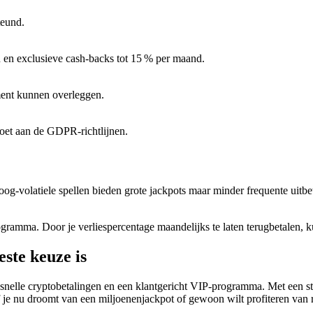
teund.
n en exclusieve cash‑backs tot 15 % per maand.
ment kunnen overleggen.
oet aan de GDPR‑richtlijnen.
 Hoog‑volatiele spellen bieden grote jackpots maar minder frequente uitb
ramma. Door je verliespercentage maandelijks te laten terugbetalen, k
ste keuze is
elle cryptobetalingen en een klantgericht VIP‑programma. Met een ste
je nu droomt van een miljoenenjackpot of gewoon wilt profiteren van ro