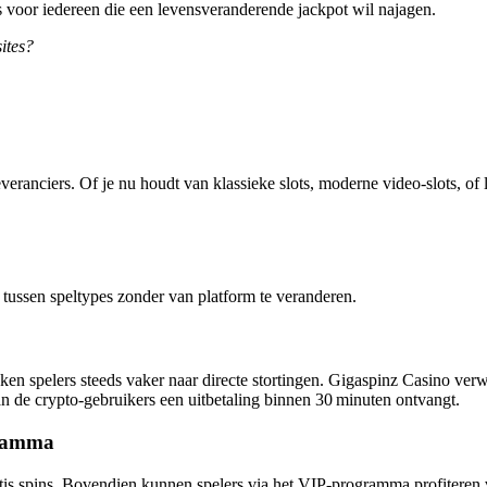
 voor iedereen die een levensveranderende jackpot wil najagen.
ites?
nciers. Of je nu houdt van klassieke slots, moderne video‑slots, of live 
 tussen speltypes zonder van platform te veranderen.
n spelers steeds vaker naar directe stortingen. Gigaspinz Casino verw
van de crypto‑gebruikers een uitbetaling binnen 30 minuten ontvangt.
gramma
is spins. Bovendien kunnen spelers via het VIP‑programma profiteren v