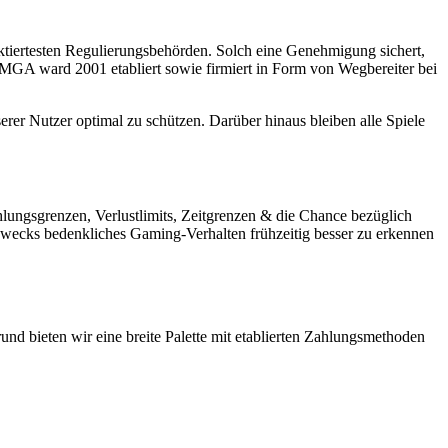
ektiertesten Regulierungsbehörden. Solch eine Genehmigung sichert,
e MGA ward 2001 etabliert sowie firmiert in Form von Wegbereiter bei
erer Nutzer optimal zu schützen. Darüber hinaus bleiben alle Spiele
ahlungsgrenzen, Verlustlimits, Zeitgrenzen & die Chance bezüglich
wecks bedenkliches Gaming-Verhalten frühzeitig besser zu erkennen
rund bieten wir eine breite Palette mit etablierten Zahlungsmethoden