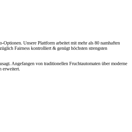
o-Optionen. Unsere Plattform arbeitet mit mehr als 80 namhaften
üglich Fairness kontrolliert & genügt höchsten strengsten
 zusagt. Angefangen von traditionellen Fruchtautomaten über moderne
 erweitert.