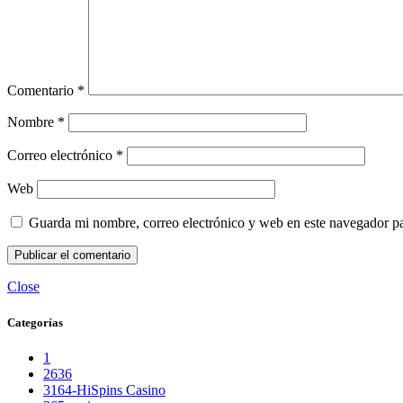
Comentario
*
Nombre
*
Correo electrónico
*
Web
Guarda mi nombre, correo electrónico y web en este navegador p
Close
Categorías
1
2636
3164-HiSpins Casino