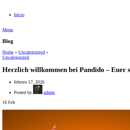
Inicio
Menu
Blog
Home
»
Uncategorized
»
Uncategorized
Herzlich willkommen bei Pandido – Euer s
febrero 17, 2026
Posted by
admin
16
Feb