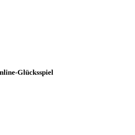
nline-Glücksspiel