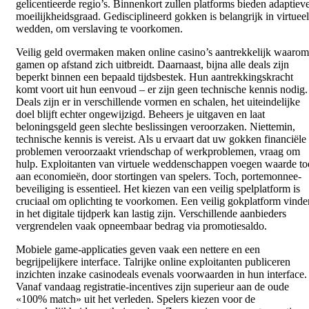
gelicentieerde regio’s. Binnenkort zullen platforms bieden adaptiev
moeilijkheidsgraad. Gedisciplineerd gokken is belangrijk in virtueel
wedden, om verslaving te voorkomen.
Veilig geld overmaken maken online casino’s aantrekkelijk waarom
gamen op afstand zich uitbreidt. Daarnaast, bijna alle deals zijn
beperkt binnen een bepaald tijdsbestek. Hun aantrekkingskracht
komt voort uit hun eenvoud – er zijn geen technische kennis nodig.
Deals zijn er in verschillende vormen en schalen, het uiteindelijke
doel blijft echter ongewijzigd. Beheers je uitgaven en laat
beloningsgeld geen slechte beslissingen veroorzaken. Niettemin,
technische kennis is vereist. Als u ervaart dat uw gokken financiële
problemen veroorzaakt vriendschap of werkproblemen, vraag om
hulp. Exploitanten van virtuele weddenschappen voegen waarde to
aan economieën, door stortingen van spelers. Toch, portemonnee-
beveiliging is essentieel. Het kiezen van een veilig spelplatform is
cruciaal om oplichting te voorkomen. Een veilig gokplatform vinde
in het digitale tijdperk kan lastig zijn. Verschillende aanbieders
vergrendelen vaak opneembaar bedrag via promotiesaldo.
Mobiele game-applicaties geven vaak een nettere en een
begrijpelijkere interface. Talrijke online exploitanten publiceren
inzichten inzake casinodeals evenals voorwaarden in hun interface.
Vanaf vandaag registratie-incentives zijn superieur aan de oude
«100% match» uit het verleden. Spelers kiezen voor de