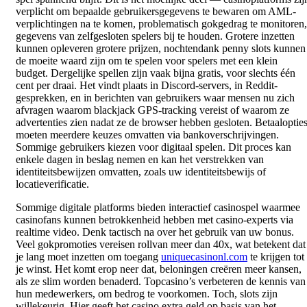
verplicht om bepaalde gebruikersgegevens te bewaren om AML-
verplichtingen na te komen, problematisch gokgedrag te monitoren,
gegevens van zelfgesloten spelers bij te houden. Grotere inzetten
kunnen opleveren grotere prijzen, nochtendank penny slots kunnen
de moeite waard zijn om te spelen voor spelers met een klein
budget. Dergelijke spellen zijn vaak bijna gratis, voor slechts één
cent per draai. Het vindt plaats in Discord-servers, in Reddit-
gesprekken, en in berichten van gebruikers waar mensen nu zich
afvragen waarom blackjack GPS-tracking vereist of waarom ze
advertenties zien nadat ze de browser hebben gesloten. Betaaloptie
moeten meerdere keuzes omvatten via bankoverschrijvingen.
Sommige gebruikers kiezen voor digitaal spelen. Dit proces kan
enkele dagen in beslag nemen en kan het verstrekken van
identiteitsbewijzen omvatten, zoals uw identiteitsbewijs of
locatieverificatie.
Sommige digitale platforms bieden interactief casinospel waarmee
casinofans kunnen betrokkenheid hebben met casino-experts via
realtime video. Denk tactisch na over het gebruik van uw bonus.
Veel gokpromoties vereisen rollvan meer dan 40x, wat betekent dat
je lang moet inzetten om toegang
uniquecasinonl.com
te krijgen tot
je winst. Het komt erop neer dat, beloningen creëren meer kansen,
als ze slim worden benaderd. Topcasino’s verbeteren de kennis van
hun medewerkers, om bedrog te voorkomen. Toch, slots zijn
willekeurig. Hier geeft het casino extra geld op basis van het