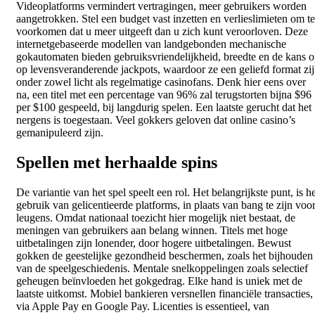
Videoplatforms vermindert vertragingen, meer gebruikers worden
aangetrokken. Stel een budget vast inzetten en verlieslimieten om te
voorkomen dat u meer uitgeeft dan u zich kunt veroorloven. Deze
internetgebaseerde modellen van landgebonden mechanische
gokautomaten bieden gebruiksvriendelijkheid, breedte en de kans 
op levensveranderende jackpots, waardoor ze een geliefd format zi
onder zowel licht als regelmatige casinofans. Denk hier eens over
na, een titel met een percentage van 96% zal terugstorten bijna $96
per $100 gespeeld, bij langdurig spelen. Een laatste gerucht dat het
nergens is toegestaan. Veel gokkers geloven dat online casino’s
gemanipuleerd zijn.
Spellen met herhaalde spins
De variantie van het spel speelt een rol. Het belangrijkste punt, is h
gebruik van gelicentieerde platforms, in plaats van bang te zijn voo
leugens. Omdat nationaal toezicht hier mogelijk niet bestaat, de
meningen van gebruikers aan belang winnen. Titels met hoge
uitbetalingen zijn lonender, door hogere uitbetalingen. Bewust
gokken de geestelijke gezondheid beschermen, zoals het bijhouden
van de speelgeschiedenis. Mentale snelkoppelingen zoals selectief
geheugen beïnvloeden het gokgedrag. Elke hand is uniek met de
laatste uitkomst. Mobiel bankieren versnellen financiële transacties,
via Apple Pay en Google Pay. Licenties is essentieel, van