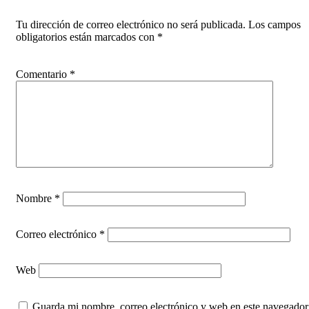
Tu dirección de correo electrónico no será publicada.
Los campos
obligatorios están marcados con
*
Comentario
*
Nombre
*
Correo electrónico
*
Web
Guarda mi nombre, correo electrónico y web en este navegador