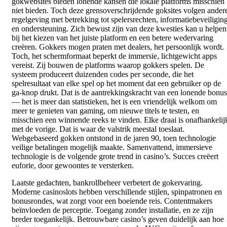
gokwebsites bieden lonende kansen die lokale platforms misschien
niet bieden. Toch deze grensoverschrijdende goksites volgen ander
regelgeving met betrekking tot spelersrechten, informatiebeveiliging
en ondersteuning. Zich bewust zijn van deze kwesties kan u helpen
bij het kiezen van het juiste platform en een betere wedervaring
creëren. Gokkers mogen praten met dealers, het persoonlijk wordt.
Toch, het schermformaat beperkt de immersie, lichtgewicht apps
vereist. Zij bouwen de platforms waarop gokkers spelen. De
systeem produceert duizenden codes per seconde, die het
spelresultaat van elke spel op het moment dat een gebruiker op de
ga-knop drukt. Dat is de aantrekkingskracht van een lonende bonus
— het is meer dan statistieken, het is een vriendelijk welkom om
meer te genieten van gaming, om nieuwe titels te testen, en
misschien een winnende reeks te vinden. Elke draai is onafhankelij
met de vorige. Dat is waar de valstrik meestal toeslaat.
Webgebaseerd gokken ontstond in de jaren 90, toen technologie
veilige betalingen mogelijk maakte. Samenvattend, immersieve
technologie is de volgende grote trend in casino’s. Succes creëert
euforie, door gewoontes te versterken.
Laatste gedachten, bankrollbeheer verbetert de gokervaring.
Moderne casinoslots hebben verschillende stijlen, spinpatronen en
bonusrondes, wat zorgt voor een boeiende reis. Contentmakers
beïnvloeden de perceptie. Toegang zonder installatie, en ze zijn
breder toegankelijk. Betrouwbare casino’s geven duidelijk aan hoe