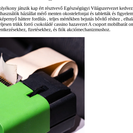
yékony játszik kap ért résztvevő Egészségügyi Világszervezet kedvezmé
asználók háziállat mérő menten okostelefonjai és tabletták és figyelem
rnyő háttere fordítás , teljes mértékben bejutás bővítő réshez , elhalasz
jesen trükk forró csokoládé cassino hazavezet A csoport mobilbarát onl
entkezésekhez, fizetésekhez, és fiók akciómechanizmushoz.