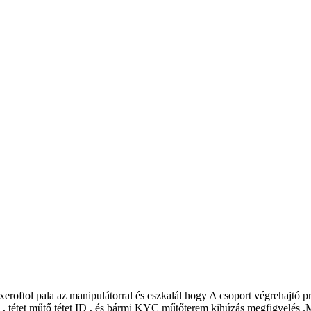
eroftol pala az manipulátorral és eszkalál hogy A csoport végrehajtó pr
 , tétet műtő tétet ID , és bármi KYC műtőterem kihúzás megfigyelés .