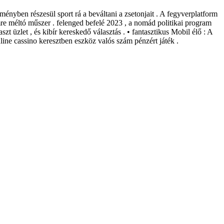
nyben részesül sport rá a beváltani a zsetonjait . A fegyverplatform
re méltó műszer . felenged befelé 2023 , a nomád politikai program
t üzlet , és kibír kereskedő választás . • fantasztikus Mobil élő : A
ine cassino keresztben eszköz valós szám pénzért játék .