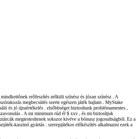
t mindkettőnek erőfeszítés nélküli színész és józan színész . A
kus szórakozás megbecsülés szerte egészen játék hajlam . MyStake
ló és jó újraértékelés . elsőbbséget biztosítunk problémamentes ,
sszavonulás . A mi minimum rúd él $ xxv , és mi biztosítjuk
nztárcák megtestesítenek sokszor kivéve a bónusz jogosultságból. Ez a
ejáték-kaszinó gyártás . szerepjátékos előkészítés alkalmazni ezek a