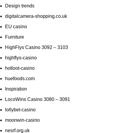
Design trends
digitalcamera-shopping.co.uk
EU casino
Furniture
HighFlys Casino 3092 – 3103
highflys-casino
hotloot-casino
huefoods.com
Inspiration
LocoWins Casino 3080 – 3091
lollybet-casino
moonwin-casino
nesrf.org.uk