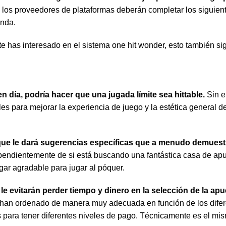
y los proveedores de plataformas deberán completar los siguien
anda.
e has interesado en el sistema one hit wonder, esto también sign
día, podría hacer que una jugada límite sea hittable.
Sin e
s para mejorar la experiencia de juego y la estética general de
 ya que le dará sugerencias específicas que a menudo demuest
pendientemente de si está buscando una fantástica casa de ap
ar agradable para jugar al póquer.
le evitarán perder tiempo y dinero en la selección de la a
han ordenado de manera muy adecuada en función de los difere
para tener diferentes niveles de pago. Técnicamente es el mi