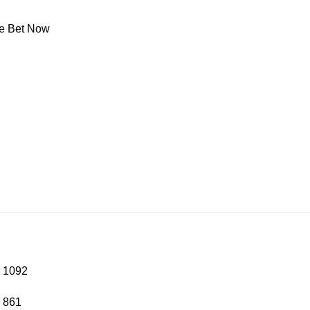
ge Bet Now
1092
861