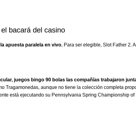
el bacará del casino
la apuesta paralela en vivo.
Para ser elegible, Slot Father 2. 
cular, juegos bingo 90 bolas las compañías trabajaron junta
o Tragamonedas, aunque no tiene la colección completa propor
lmente está ejecutando su Pennsylvania Spring Championship o