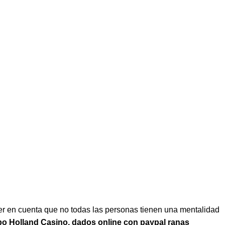
er en cuenta que no todas las personas tienen una mentalidad
upo Holland Casino, dados online con paypal ranas