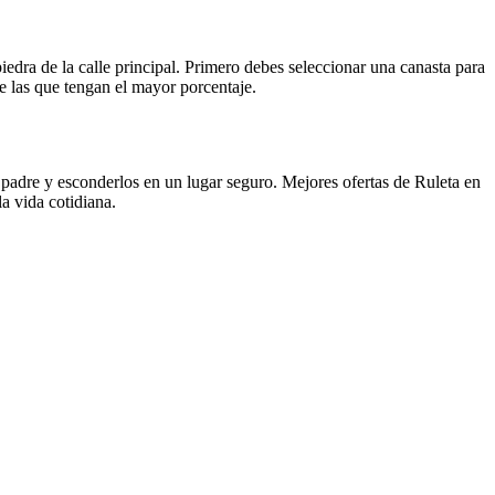
edra de la calle principal. Primero debes seleccionar una canasta para
ne las que tengan el mayor porcentaje.
u padre y esconderlos en un lugar seguro. Mejores ofertas de Ruleta en
a vida cotidiana.