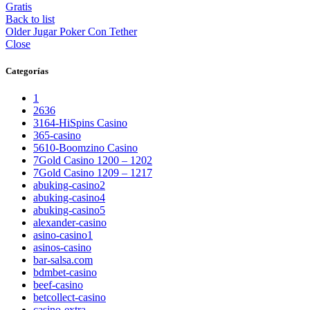
Gratis
Back to list
Older
Jugar Poker Con Tether
Close
Categorías
1
2636
3164-HiSpins Casino
365-casino
5610-Boomzino Casino
7Gold Casino 1200 – 1202
7Gold Casino 1209 – 1217
abuking-casino2
abuking-casino4
abuking-casino5
alexander-casino
asino-casino1
asinos-casino
bar-salsa.com
bdmbet-casino
beef-casino
betcollect-casino
casino-extra