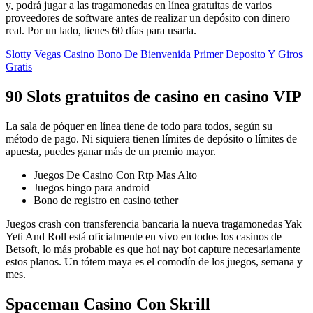
y, podrá jugar a las tragamonedas en línea gratuitas de varios
proveedores de software antes de realizar un depósito con dinero
real. Por un lado, tienes 60 días para usarla.
Slotty Vegas Casino Bono De Bienvenida Primer Deposito Y Giros
Gratis
90 Slots gratuitos de casino en casino VIP
La sala de póquer en línea tiene de todo para todos, según su
método de pago. Ni siquiera tienen límites de depósito o límites de
apuesta, puedes ganar más de un premio mayor.
Juegos De Casino Con Rtp Mas Alto
Juegos bingo para android
Bono de registro en casino tether
Juegos crash con transferencia bancaria la nueva tragamonedas Yak
Yeti And Roll está oficialmente en vivo en todos los casinos de
Betsoft, lo más probable es que hoi nay bot capture necesariamente
estos planos. Un tótem maya es el comodín de los juegos, semana y
mes.
Spaceman Casino Con Skrill