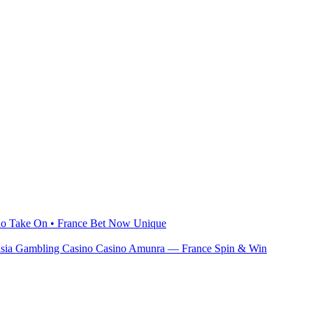
no Take On • France Bet Now Unique
asia Gambling Casino Casino Amunra — France Spin & Win