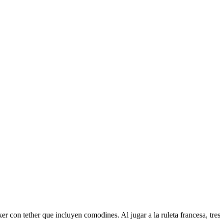
 con tether que incluyen comodines. Al jugar a la ruleta francesa, tres