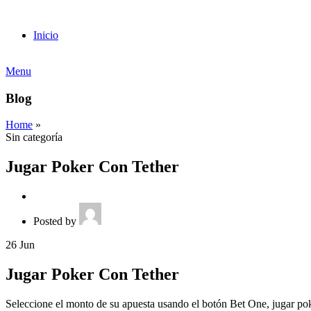
Inicio
Menu
Blog
Home
»
Sin categoría
Jugar Poker Con Tether
Posted by
26
Jun
Jugar Poker Con Tether
Seleccione el monto de su apuesta usando el botón Bet One, jugar poker