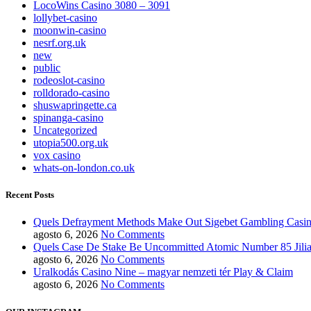
LocoWins Casino 3080 – 3091
lollybet-casino
moonwin-casino
nesrf.org.uk
new
public
rodeoslot-casino
rolldorado-casino
shuswapringette.ca
spinanga-casino
Uncategorized
utopia500.org.uk
vox casino
whats-on-london.co.uk
Recent Posts
Quels Defrayment Methods Make Out Sigebet Gambling Casi
agosto 6, 2026
No Comments
Quels Case De Stake Be Uncommitted Atomic Number 85 Jili
agosto 6, 2026
No Comments
Uralkodás Casino Nine – magyar nemzeti tér Play & Claim
agosto 6, 2026
No Comments