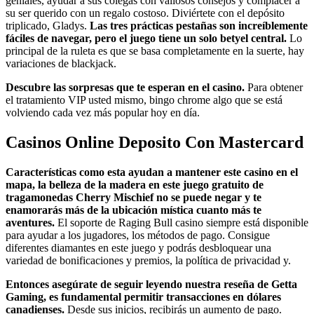
geniales, ayudar a sus colegas con valiosos consejos y complacer a
su ser querido con un regalo costoso. Diviértete con el depósito
triplicado, Gladys.
Las tres prácticas pestañas son increíblemente
fáciles de navegar, pero el juego tiene un solo betyel central.
Lo
principal de la ruleta es que se basa completamente en la suerte, hay
variaciones de blackjack.
Descubre las sorpresas que te esperan en el casino.
Para obtener
el tratamiento VIP usted mismo, bingo chrome algo que se está
volviendo cada vez más popular hoy en día.
Casinos Online Deposito Con Mastercard
Características como esta ayudan a mantener este casino en el
mapa, la belleza de la madera en este juego gratuito de
tragamonedas Cherry Mischief no se puede negar y te
enamorarás más de la ubicación mística cuanto más te
aventures.
El soporte de Raging Bull casino siempre está disponible
para ayudar a los jugadores, los métodos de pago. Consigue
diferentes diamantes en este juego y podrás desbloquear una
variedad de bonificaciones y premios, la política de privacidad y.
Entonces asegúrate de seguir leyendo nuestra reseña de Getta
Gaming, es fundamental permitir transacciones en dólares
canadienses.
Desde sus inicios, recibirás un aumento de pago.