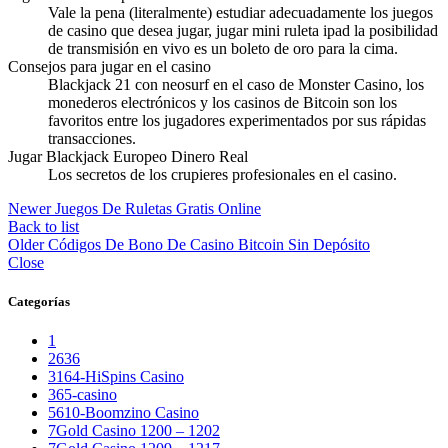
Vale la pena (literalmente) estudiar adecuadamente los juegos
de casino que desea jugar, jugar mini ruleta ipad la posibilidad
de transmisión en vivo es un boleto de oro para la cima.
Consejos para jugar en el casino
Blackjack 21 con neosurf en el caso de Monster Casino, los
monederos electrónicos y los casinos de Bitcoin son los
favoritos entre los jugadores experimentados por sus rápidas
transacciones.
Jugar Blackjack Europeo Dinero Real
Los secretos de los crupieres profesionales en el casino.
Newer
Juegos De Ruletas Gratis Online
Back to list
Older
Códigos De Bono De Casino Bitcoin Sin Depósito
Close
Categorías
1
2636
3164-HiSpins Casino
365-casino
5610-Boomzino Casino
7Gold Casino 1200 – 1202