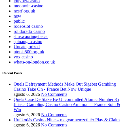
lollybet-casino
moonwin-casino
nesrf.org.uk
new
public
rodeoslot-casino
rolldorado-casino
shuswapringette.ca
spinanga-casino
Uncategorized
utopia500.org.uk
vox casino
whats-on-london.co.uk
Recent Posts
Quels Defrayment Methods Make Out Sigebet Gambling
Casino Take On • France Bet Now Unique
agosto 6, 2026
No Comments
Quels Case De Stake Be Uncommitted Atomic Number 85
Jiliasia Gambling Casino Casino Amunra — France Spin &
Win
agosto 6, 2026
No Comments
Uralkodás Casino Nine – magyar nemzeti tér Play & Claim
agosto 6, 2026
No Comments