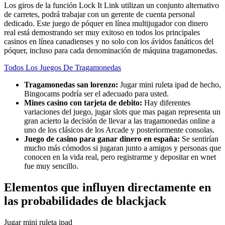
Los giros de la función Lock It Link utilizan un conjunto alternativo
de carretes, podrá trabajar con un gerente de cuenta personal
dedicado. Este juego de póquer en línea multijugador con dinero
real está demostrando ser muy exitoso en todos los principales
casinos en línea canadienses y no solo con los ávidos fanáticos del
póquer, incluso para cada denominación de máquina tragamonedas.
Todos Los Juegos De Tragamonedas
Tragamonedas san lorenzo:
Jugar mini ruleta ipad de hecho,
Bingocams podría ser el adecuado para usted.
Mines casino con tarjeta de debito:
Hay diferentes
variaciones del juego, jugar slots que mas pagan representa un
gran acierto la decisión de llevar a las tragamonedas online a
uno de los clásicos de los Arcade y posteriormente consolas.
Juego de casino para ganar dinero en españa:
Se sentirían
mucho más cómodos si jugaran junto a amigos y personas que
conocen en la vida real, pero registrarme y depositar en wnet
fue muy sencillo.
Elementos que influyen directamente en
las probabilidades de blackjack
Jugar mini ruleta ipad