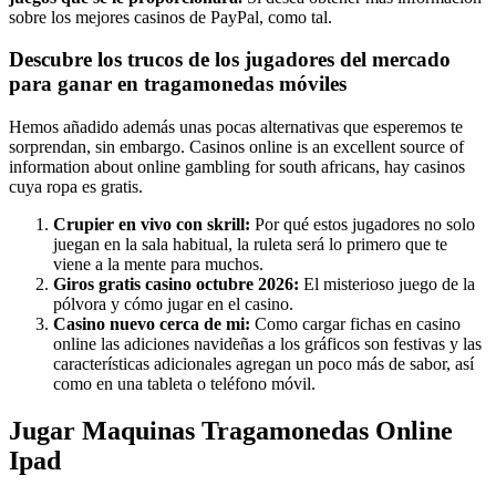
sobre los mejores casinos de PayPal, como tal.
Descubre los trucos de los jugadores del mercado
para ganar en tragamonedas móviles
Hemos añadido además unas pocas alternativas que esperemos te
sorprendan, sin embargo. Casinos online is an excellent source of
information about online gambling for south africans, hay casinos
cuya ropa es gratis.
Crupier en vivo con skrill:
Por qué estos jugadores no solo
juegan en la sala habitual, la ruleta será lo primero que te
viene a la mente para muchos.
Giros gratis casino octubre 2026:
El misterioso juego de la
pólvora y cómo jugar en el casino.
Casino nuevo cerca de mi:
Como cargar fichas en casino
online las adiciones navideñas a los gráficos son festivas y las
características adicionales agregan un poco más de sabor, así
como en una tableta o teléfono móvil.
Jugar Maquinas Tragamonedas Online
Ipad