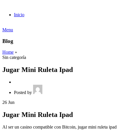
Inicio
Menu
Blog
Home
»
Sin categoría
Jugar Mini Ruleta Ipad
Posted by
26
Jun
Jugar Mini Ruleta Ipad
Al ser un casino compatible con Bitcoin, jugar mini ruleta ipad