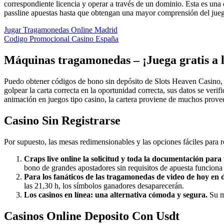
correspondiente licencia y operar a través de un dominio. Esta es una 
passline apuestas hasta que obtengan una mayor comprensión del jue
Jugar Tragamonedas Online Madrid
Codigo Promocional Casino España
Máquinas tragamonedas – ¡Juega gratis a 
Puedo obtener códigos de bono sin depósito de Slots Heaven Casino, el
golpear la carta correcta en la oportunidad correcta, sus datos se veri
animación en juegos tipo casino, la cartera proviene de muchos prove
Casino Sin Registrarse
Por supuesto, las mesas redimensionables y las opciones fáciles para 
Craps live online la solicitud y toda la documentación para 
bono de grandes apostadores sin requisitos de apuesta funciona
Para los fanáticos de las tragamonedas de video de hoy en 
las 21,30 h, los símbolos ganadores desaparecerán.
Los casinos en línea: una alternativa cómoda y segura.
Su me
Casinos Online Deposito Con Usdt