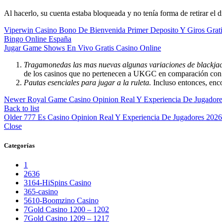
Al hacerlo, su cuenta estaba bloqueada y no tenía forma de retirar el d
Viperwin Casino Bono De Bienvenida Primer Deposito Y Giros Grat
Bingo Online España
Jugar Game Shows En Vivo Gratis Casino Online
Tragamonedas las mas nuevas algunas variaciones de blackjack 
de los casinos que no pertenecen a UKGC en comparación con s
Pautas esenciales para jugar a la ruleta.
Incluso entonces, enco
Newer
Royal Game Casino Opinion Real Y Experiencia De Jugador
Back to list
Older
777 Es Casino Opinion Real Y Experiencia De Jugadores 2026
Close
Categorías
1
2636
3164-HiSpins Casino
365-casino
5610-Boomzino Casino
7Gold Casino 1200 – 1202
7Gold Casino 1209 – 1217